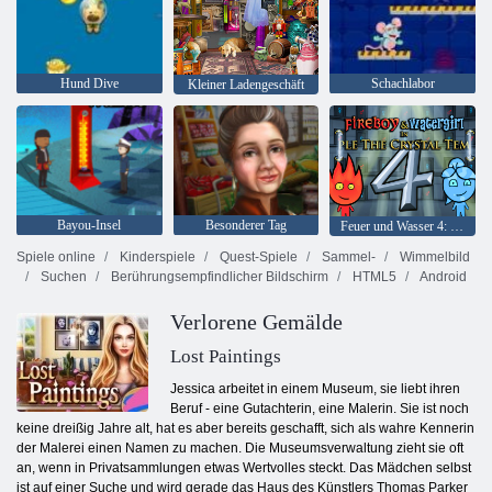
Hund Dive
Schachlabor
Kleiner Ladengeschäft
Bayou-Insel
Besonderer Tag
Feuer und Wasser 4: Kristalltempel
Spiele online
Kinderspiele
Quest-Spiele
Sammel-
Wimmelbild
Suchen
Berührungsempfindlicher Bildschirm
HTML5
Android
Verlorene Gemälde
Lost Paintings
Jessica arbeitet in einem Museum, sie liebt ihren
Beruf - eine Gutachterin, eine Malerin. Sie ist noch
keine dreißig Jahre alt, hat es aber bereits geschafft, sich als wahre Kennerin
der Malerei einen Namen zu machen. Die Museumsverwaltung zieht sie oft
an, wenn in Privatsammlungen etwas Wertvolles steckt. Das Mädchen selbst
ist auf einer Suche und wird gerade das Haus des Künstlers Thomas Parker