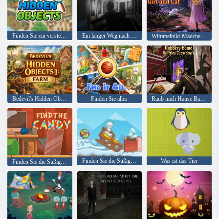
Finden Sie ein verstecktes Objekt heraus
Ein langer Weg nach Hause
Wimmelbild-Mädchen und Katze
Bedevil's Hidden Objects 1: Bauernhof
Finden Sie alles
Raub nach Hause Ballerina Capuchina
Finden Sie die Süßigkeit: Winter
Was ist das Tier
Finden Sie die Süßigkeit