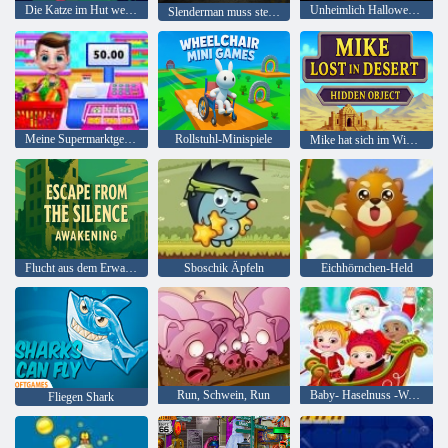
Die Katze im Hut weiß viel über das! Lagerzeit
Unheimlich Halloween-Party
Slenderman muss sterben: Stille Straßen
Meine Supermarktgeschichte
Rollstuhl-Minispiele
Mike hat sich im Wimmelbild der Wüste verirrt
Flucht aus dem Erwachen der Stille
Sboschik Äpfeln
Eichhörnchen-Held
Run, Schwein, Run
Baby- Haselnuss -Weihnachtsüberraschung
Fliegen Shark