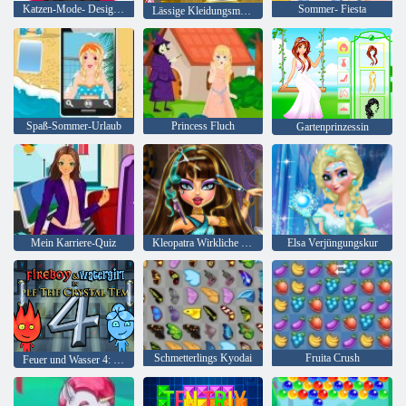
Katzen-Mode- Designer
Sommer- Fiesta
Lässige Kleidungsmode
Spaß-Sommer-Urlaub
Princess Fluch
Gartenprinzessin
Mein Karriere-Quiz
Kleopatra Wirkliche Haarschnitte
Elsa Verjüngungskur
Schmetterlings Kyodai
Fruita Crush
Feuer und Wasser 4: Kristalltempel