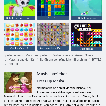
Bubble Gemes - 3 Gewinnt
Bubble Charms
Ten Trix
Cookie Crush 2
Schmetterlings Kyodai HD
Farbblöcke
Spiele online
Mädchen Spiele
Zeichenspiele
Anzieh Spiele
Mascha und der Bär
Berührungsempfindlicher Bildschirm
HTML5
Android
Masha anziehen
Dress Up Masha
Normalerweise achtet Mascha nicht auf ihr
Aussehen, sie steht morgens auf, zieht ein
Sommerkleid und ein Taschentuch an und hat sofort ein paar Dinge, für die
sie den ganzen Tag keine Zeit hat. Aber heute hatte das Mädchen plötzlich
den Wunsch, sich ein wenig zu verändern. Das Baby hat keine Erfahrung in