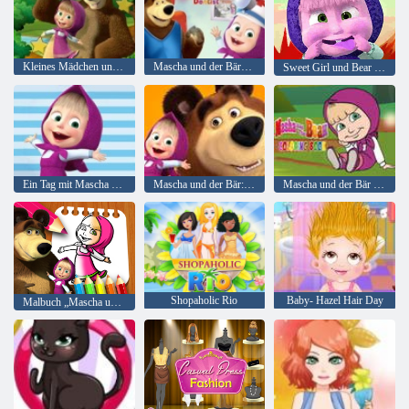
Kleines Mädchen und der Bär versteckte Sterne
Mascha und der Bärenzahnarzt
Sweet Girl und Bear Memory Challenge
Ein Tag mit Mascha und dem Bären
Mascha und der Bär: Wiesen
Mascha und der Bär Malbuch
Shopaholic Rio
Baby- Hazel Hair Day
Malbuch „Mascha und der Bär“.