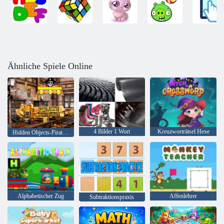
Ähnliche Spiele Online
4 Bilder 1 Wort
Kreuzworträtsel Hexe
Hidden Objects-Piraten-Schatz
Alphabetischer Zug
Affenlehrer
Subtraktionspraxis