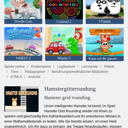
Doodle-Gott
3 Pandas
Coloruid 2
WHELY 2
Wheely 5
Katze auf der ganzen Welt - Alpenseen
Spiele online
Kinderspiele
Logikspiele
Lernspiele
Rätsel
Tiere
Pädagogisch
Berührungsempfindlicher Bildschirm
HTML5
Android
Hamstergitterrundung
Hamster grid rounding
Unser intelligenter Hamster ist bereit, im Spiel
Hamster Grid Rounding wieder mit Ihnen zu
spielen und gleichzeitig Ihre Aufmerksamkeit und Ihr erworbenes Wissen in
einer Mathematikstunde zu testen. Wie Sie bereits wissen, ist unser Held
ungewöhnlich. Um ihn dazu zu bringen, die Treppe hinaufzulaufen, müssen