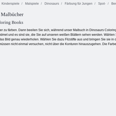
Kinderspiele
Malspiele
Dinosaurs
Färbung für Jungen
Spot-
Ber
r Malbücher
Musik-Malbuch
Mein Malbuch
Obstverbindung
loring Books
lder zu färben. Dann beeilen Sie sich, während unser Malbuch in Dinosaurs Coloring
dmet und es sind sie, die Sie auf unseren weißen Blättern sehen werden. Wählen S
as Bild genau wiederholen. Wählen Sie dazu Filzstifte aus und bringen Sie sie in
e müssen nicht einmal versuchen, nicht über die Konturen hinauszugehen. Die Farbe