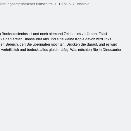
ührungsempfindlicher Bildschirm
HTML5
Android
 Books kostenlos ist und noch niemand Zeit hat, es zu färben. Es ist
ie den ersten Dinosaurier aus und eine kleine Kopie davon wird links
 den Bereich, den Sie übermalen möchten. Drücken Sie darauf, und es wird
 verteilt sich und bedeckt alles gleichmäßig. Was möchten Sie in Dinosaurier