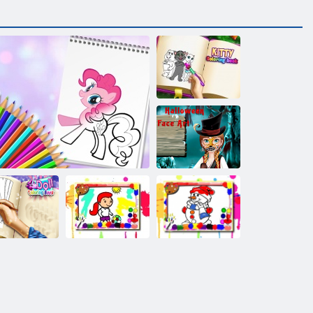
Kitty Malbuch
Cold Heart:
Zahlen zum
Gesicht Annas
für Halloween
Fußball
ppe Malbuch
Nettes Pony-Malbuch
Malbuch
Winter-Malbuch