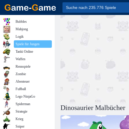
Bubbles
Mahjong
Logik
Spiele für Jungen
Tanki Online
Waffen
Rennspiele
Zombie
Abenteuer
Fußball
Lego NinjaGo
Spiderman
Dinosaurier Malbücher
Strategie
Krieg
Sniper