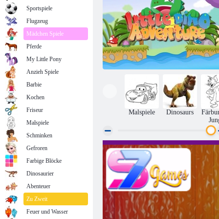
Sportspiele
Flugzeug
Mädchen Spiele
Pferde
My Little Pony
Anzieh Spiele
Barbie
Kochen
Friseur
Malspiele
Dinosaurs
Färbu
Jun
Malspiele
Schminken
Gefroren
Kleine Dino Abenteuer
Farbige Blöcke
Dinosaurier
Abenteuer
Zu Zweit
Feuer und Wasser