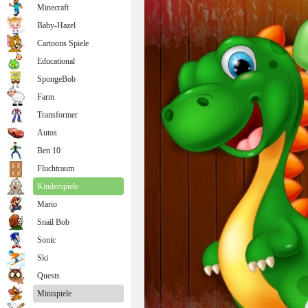
Minecraft
Baby-Hazel
Cartoons Spiele
Educational
SpongeBob
Farm
Transformer
Autos
Ben 10
Fluchtraum
Kinderspiele
Mario
Snail Bob
Sonic
Ski
Quests
Minispiele