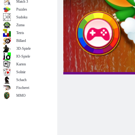
Match 3
Puzzles
Sudoku
Zuma
Tetris
Billard
3D-Spiele
IO-Spiele
Karten
Solitär
Schach
Fischerei
MMO