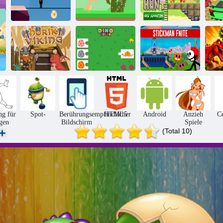
Dino
Fleischjagd
Neues
Jura -Lauf
Dino-Lauf
Abenteuer
Ju
Horik Viking
Dino Farbe
Stickman Fnite
Di
ng für
Spot-
Berührungsempfindlicher
HTML5
Android
Anzieh
Ce
gen
Bildschirm
Spiele
(Total 10)