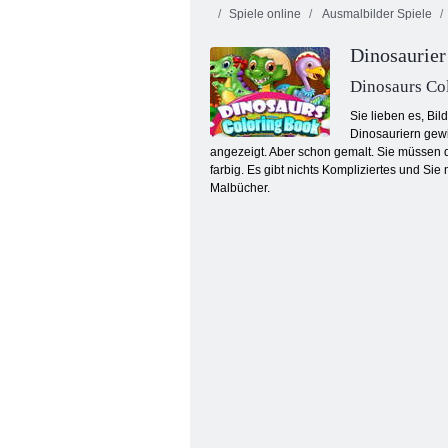
Spiele online
Ausmalbilder Spiele
Dinosaurie
Dinosaurs Co
Sie lieben es, Bi
Dinosauriern gewi
angezeigt. Aber schon gemalt. Sie müssen d
Ninja Turtles Malbuch
farbig. Es gibt nichts Kompliziertes und Si
Malbücher.