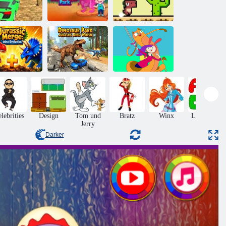
Dino-
Baby Hazel
Autorennen
Dinosaurierpark
Pixel Dino Run
Dinosaurierpark
rassic Merge:
Jurassic Dino
Abenteuer Zeit
no Evolution
World
Malbuch
lebrities
Design
Tom und
Bratz
Winx
Lernspiele
Jerry
Darker