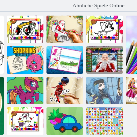
Ähnliche Spiele Online
Malbuch für
Monster Truck
Weihnachtsfärbung
Hunde-Malbuch
Shopkins
Meeresbewohner
Santas
Malbuch
Malbuch
Echthaarschnitte
Gepunktetes
Mein kleines
Mädchen-
Pony-Malbuch
Malbuch
Piraten-Schöpfer
Pu