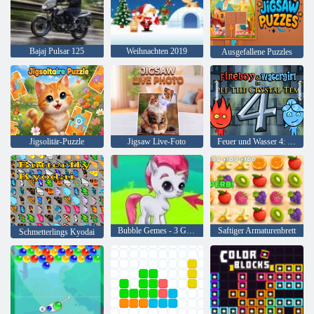
Bajaj Pulsar 125
Weihnachten 2019
Ausgefallene Puzzles
Jigsolitär-Puzzle
Jigsaw Live-Foto
Feuer und Wasser 4: Kristalltempel
Bubble Gemes - 3 Gewinnt
Saftiger Armaturenbrett
Schmetterlings Kyodai