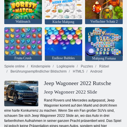
Waldmatch
Verfluchter Schatz 2
Küche Mahjong
Fruita Crush
Endlose Bubbles
Mahjong Fortuna
Spiele online
Kinderspiele
Logikspiele
Puzzles
Rätsel
Berührungsempfindlicher Bildschirm
HTML5
Android
Jeep Wagoneer 2022 Rutsche
Jeep Wagoneer 2022 Slide
Rand Rovers und Mercedes aufgepasst, Jeep
Wagonier kommt auf den Markt und droht ihnen
eine harte Konkurrenz zu machen. Wenn Sie ein Fan großer SUVs sind,
schauen Sie sich Jeep Wagoneer 2022 Slide an, wo das Auto in drei
farbenfrohen Aufnahmen in seiner ganzen Pracht präsentiert wird. Das Spiel
ist jedoch keine Präsentation eines neuen Autos, sondern wird hier