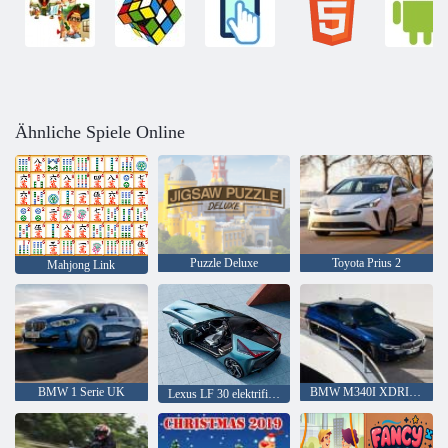
Ähnliche Spiele Online
Puzzle Deluxe
Toyota Prius 2
Mahjong Link
BMW 1 Serie UK
BMW M340I XDRIVE
Lexus LF 30 elektrifiziert