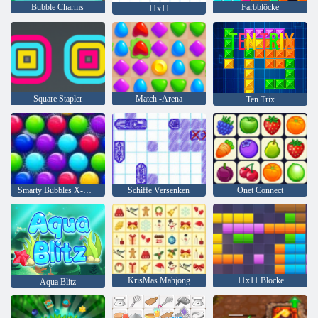
Bubble Charms
Farbblöcke
11x11
Square Stapler
Match -Arena
Ten Trix
Smarty Bubbles X-Mas
Schiffe Versenken
Onet Connect
KrisMas Mahjong
11x11 Blöcke
Aqua Blitz