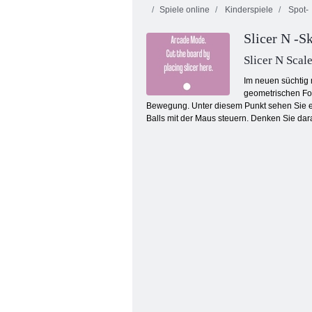
Spiele online
Kinderspiele
Spot-
Slicer N -S
Verfluchter
Schatz 2
Fruita Crush
Smarty
Slicer N Scal
Im neuen süchtig 
geometrischen For
Bewegung. Unter diesem Punkt sehen Sie ein
Balls mit der Maus steuern. Denken Sie dara