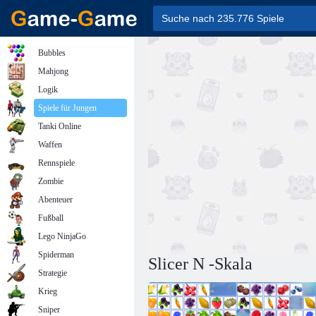
Bubbles
Mahjong
Logik
Spiele für Jungen
Tanki Online
Waffen
Rennspiele
Zombie
Abenteuer
Fußball
Lego NinjaGo
Spiderman
Slicer N -Skala
Strategie
Krieg
Sniper