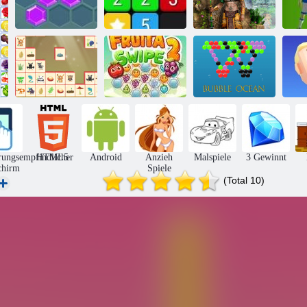
Schätze von
B
Hexa
Vereinen
Montezuma 2
Mahjong
Connect:
Woodventure
Fruita Swipe 2
Bubble Ocean
rungsempfindlicher
HTML5
Android
Anzieh
Malspiele
3 Gewinnt
chirm
Spiele
(Total 10)