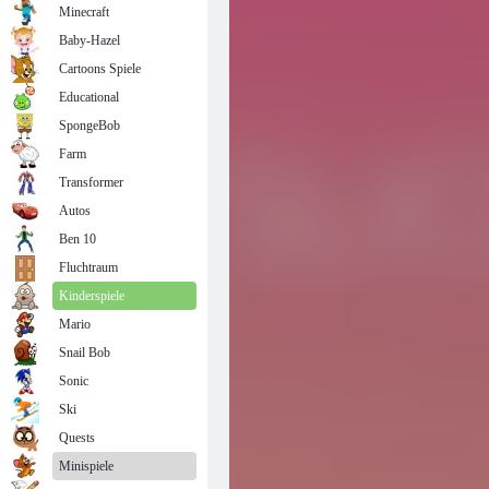
Minecraft
Baby-Hazel
Cartoons Spiele
Educational
SpongeBob
Farm
Transformer
Autos
Ben 10
Fluchtraum
Kinderspiele
Mario
Snail Bob
Sonic
Ski
Quests
Minispiele