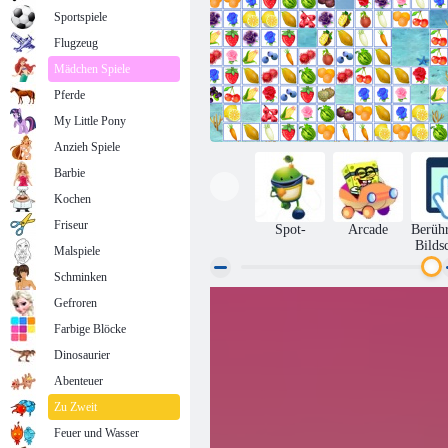
Sportspiele
Flugzeug
Mädchen Spiele
Pferde
My Little Pony
Anzieh Spiele
Barbie
Kochen
Friseur
Spot-
Arcade
Berüh
Bilds
Malspiele
Schminken
Gefroren
Obstverbindung
Farbige Blöcke
Dinosaurier
Abenteuer
Zu Zweit
Feuer und Wasser