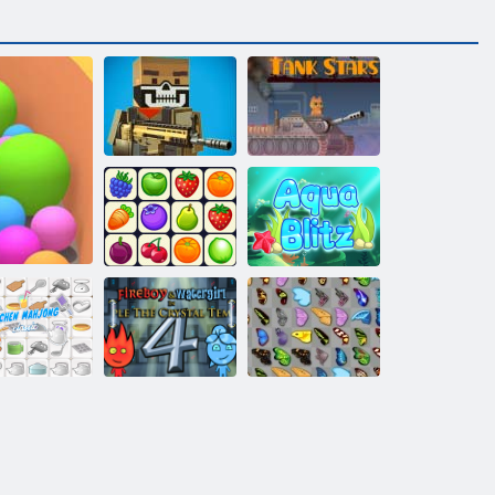
Verrückte
Pixelkrieg
Panzersterne
Onet Connect
Aqua Blitz
Feuer und
Wasser 4:
Schmetterlings
che Mahjong
Kristalltempel
Kyodai