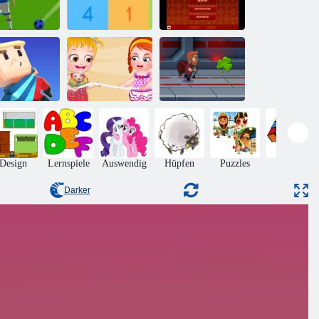
ubbles: der
Holen Sie sich
Fußball
10
Mahjong Mania
Kogama
Baby Hazel
Wipeout
Beach Party
Jetpack Meister
Design
Lernspiele
Auswendig
Hüpfen
Puzzles
Rätsel
Darker