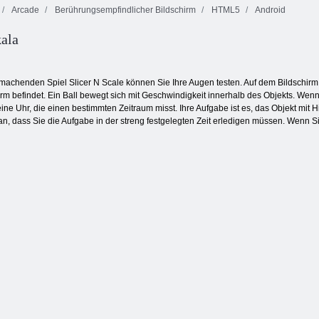
Arcade
Berührungsempfindlicher Bildschirm
HTML5
Android
kala
 Bubbles X-Mas
e
machenden Spiel Slicer N Scale können Sie Ihre Augen testen. Auf dem Bildschirm w
m befindet. Ein Ball bewegt sich mit Geschwindigkeit innerhalb des Objekts. Wenn
e Uhr, die einen bestimmten Zeitraum misst. Ihre Aufgabe ist es, das Objekt mit 
n, dass Sie die Aufgabe in der streng festgelegten Zeit erledigen müssen. Wenn Sie 