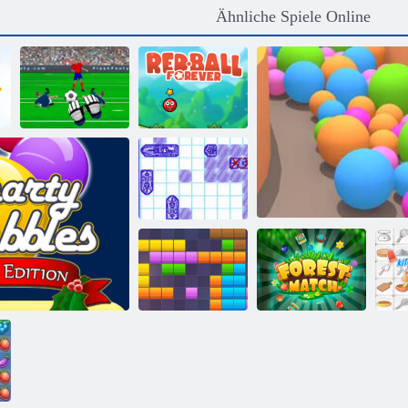
Ähnliche Spiele Online
Roter Ball für
Torhüter Champ
immer
Schiffe
Versenken
11x11 Blöcke
Waldmatch
Sandbälle
Kü