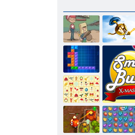
Hinterhof-
Helden
Key & Shield
Ten Trix
KrisMas
Mahjong