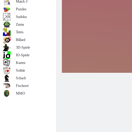
Match 3
Puzzles
Sudoku
Zuma
Tetris
Billard
3D-Spiele
IO-Spiele
Karten
Solitär
Schach
Fischerei
MMO