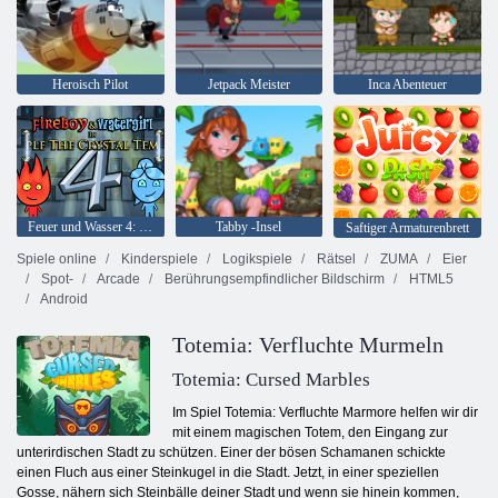
Heroisch Pilot
Jetpack Meister
Inca Abenteuer
Feuer und Wasser 4: Kristalltempel
Tabby -Insel
Saftiger Armaturenbrett
Spiele online
Kinderspiele
Logikspiele
Rätsel
ZUMA
Eier
Spot-
Arcade
Berührungsempfindlicher Bildschirm
HTML5
Android
Totemia: Verfluchte Murmeln
Totemia: Cursed Marbles
Im Spiel Totemia: Verfluchte Marmore helfen wir dir
mit einem magischen Totem, den Eingang zur
unterirdischen Stadt zu schützen. Einer der bösen Schamanen schickte
einen Fluch aus einer Steinkugel in die Stadt. Jetzt, in einer speziellen
Gosse, nähern sich Steinbälle deiner Stadt und wenn sie hinein kommen,