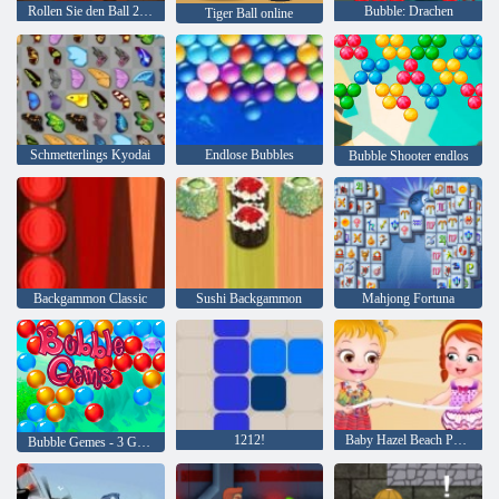
Rollen Sie den Ball 2 online
Bubble: Drachen
Tiger Ball online
Schmetterlings Kyodai
Endlose Bubbles
Bubble Shooter endlos
Backgammon Classic
Sushi Backgammon
Mahjong Fortuna
1212!
Baby Hazel Beach Party
Bubble Gemes - 3 Gewinnt