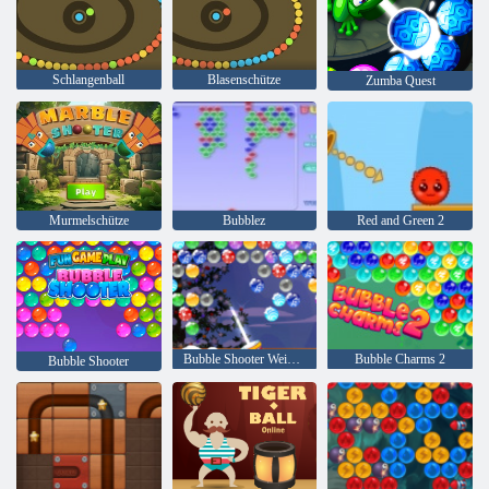
Schlangenball
Blasenschütze
Zumba Quest
Murmelschütze
Bubblez
Red and Green 2
Bubble Shooter Weihnachten
Bubble Charms 2
Bubble Shooter