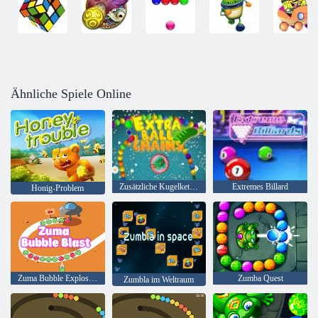
Ähnliche Spiele Online
Zusätzliche Kugelketten
Extremes Billard
Honig-Problem
Zuma Bubble Explosion
Zumba Quest
Zumbla im Weltraum