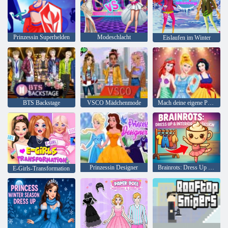
Prinzessin Superhelden
Modeschlacht
Eislaufen im Winter
BTS Backstage
VSCO Mädchenmode
Mach deine eigene Prinzessin
Prinzessin Designer
Brainrots: Dress Up & Interior Design
E-Girls-Transformation