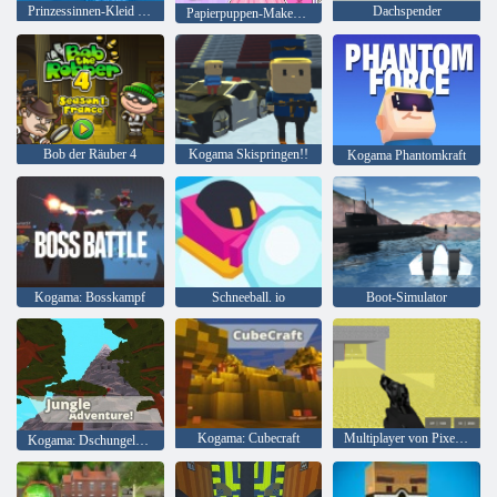
Prinzessinnen-Kleid für die Wintersaison
Dachspender
Papierpuppen-Makeover und-Verkleidung
Bob der Räuber 4
Kogama Skispringen!!
Kogama Phantomkraft
Kogama: Bosskampf
Schneeball. io
Boot-Simulator
Kogama: Cubecraft
Multiplayer von Pixel Combat
Kogama: Dschungelabenteuer