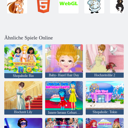
Ähnliche Spiele Online
Baby- Hazel Hair Day
Hochzeitslilie 2
Shopaholic Rio
Hochzeit Lily
Shopaholic: Tokio
Innere heraus Geburtstagsfeier