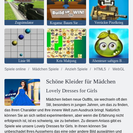
Zugsimulator
Verrückte Pixelkrieg
Kogama: Bauen Sie auf, um zu gewinnen
Linie 98
Kris Mahjong
Abenteuer saftigen Beeren
Spiele online
Mädchen Spiele
Anzieh Spiele
HTML5
WebGL
Schöne Kleider für Mädchen
Lovely Dresses for Girls
Mädchen lieben neue Outfits, sie wechseln oft den
Stil, besonders in jungen Jahren, um das zu finden,
das Ihren Charakter und Ihre innere Welt zum Ausdruck bringt. Natürlich
können Sie an sich selbst experimentieren, aber wenn die Erfahrung nicht
erfolgreich ist, ist es schwierig, sie zu beheben. Zu diesem Anlass gibt es
Spiele wie unsere Lovely Dresses for Girls. In ihnen können Sie
unbeschadet Ihres Aussehens das eine oder andere Bild auswählen und