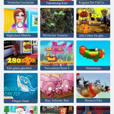
Versteckte Geschichte
Kogama Der Fall Geisterhaus
Valentinstag Kino
Highschool Mädchen Hausreinigung
Mystischer Sonnenuntergang Wald
Affe Gehen Sie glückliche Stufe 234
Affe gehen glücklich Stadium 280
Nervenkitzel Rush 4
Wiederholen
Run, Schwein, Run
Heroisch Pilot
Fliegen Shark