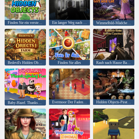
Finden Sie ein verstecktes Objekt heraus
Ein langer Weg nach Hause
Wimmelbild-Mädchen und Katze
Bedevil's Hidden Objects 1: Bauernhof
Finden Sie alles
Raub nach Hause Ballerina Capuchina
Evermoor Der Faden des Schicksals
Hidden Objects-Piraten-Schatz
Baby-Hazel. Thanksgiving-Spaß