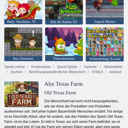
Baby- Haselnuss -Weihnachtsüberraschung
Jetpack Meister
Bob der Räuber H5
Inca Abenteuer
Winterabenteuer
Schmetterlings Kyodai
Spiele online
Kinderspiele
Quest-Spiele
Sammel-
Wimmelbild
Suchen
Berührungsempfindlicher Bildschirm
HTML5
Android
Alte Texas Farm
Old Texas Farm
Die Menschheit hat noch nicht herausgefunden,
wie sie ohne die Produktion von Produkten
auskommen soll. Seit jeher haben Bauernhöfe Menschen ernährt. Für einige
ist es Geschäft, Arbeit, aber für andere, wie den Helden des Spiels Old Texas
Farm, ist es das Leben. Er lebt in Texas, wo sich seine Farm befindet, wo er
arbeitet und lebt. Er hat die Farm von seinen Eltern geerbt, aber eine lange