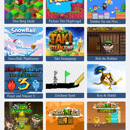
Den Berg hinab
Pichon: Der Hüpfvogel
Stehlen Sie mit Noob und Pro einen Brainrot!
SnowBall: Plattformer
Taki Steamjump
Bob the Robber
Zeichnen Spiel
Key & Shield
Feuer und Wasser 3: Der Eistempel