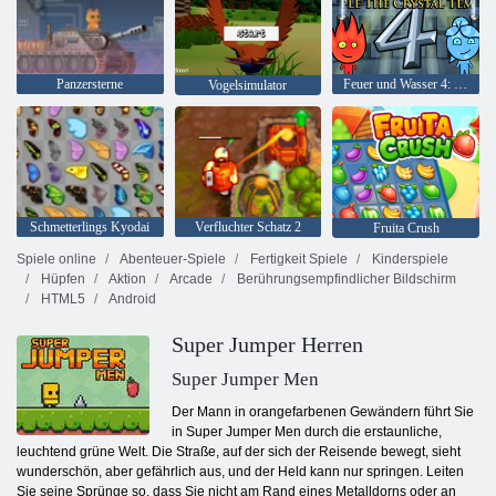
Panzersterne
Feuer und Wasser 4: Kristalltempel
Vogelsimulator
Schmetterlings Kyodai
Verfluchter Schatz 2
Fruita Crush
Spiele online
Abenteuer-Spiele
Fertigkeit Spiele
Kinderspiele
Hüpfen
Aktion
Arcade
Berührungsempfindlicher Bildschirm
HTML5
Android
Super Jumper Herren
Super Jumper Men
Der Mann in orangefarbenen Gewändern führt Sie
in Super Jumper Men durch die erstaunliche,
leuchtend grüne Welt. Die Straße, auf der sich der Reisende bewegt, sieht
wunderschön, aber gefährlich aus, und der Held kann nur springen. Leiten
Sie seine Sprünge so, dass Sie nicht am Rand eines Metalldorns oder an