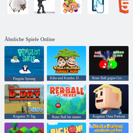
Ähnliche Spiele Online
Kiba und Kumba: Dschungellauf
Roter Ball gegen Green King
Pinguin Sprung
Kogama: D Tag
Kogama: Oma Parkour
Roter Ball für immer