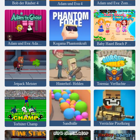
Bob der Räuber 4
Adam und Eva: Zombies
Adam und Eva 4
Adam und Eva: Adam der Geist
Kogama Phantomkraft
Baby Hazel Beach Party
Jetpack Meister
Hinterhof- Helden
Totemia: Verfluchte Murmeln
Sandbälle
Verrückte Pixelkrieg
Torhüter Champ