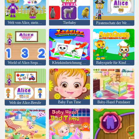
Welt von Alice, meinem Hund
Tierbaby
Piratenschatz der Welt von Alice
World of Alice-Sequenzierungsnummern
Kleinkindzeichnung für Kinder
Babyspiele für Kinder im Vorschulalter
Baby Fun Time
Baby-Hazel Putzdauer
Welt der Alice-Berufe