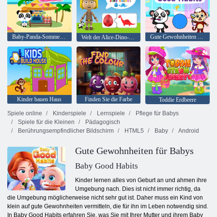
Baby-Panda-Sommerferien
Gute Gewohnheiten für Kinder
Welt der Alice-Dino-Farben
Kinder bauen Haus
Finden Sie die Farbe
Toddie Erdbeere
Spiele online
Kinderspiele
Lernspiele
Pflege für Babys
Spiele für die Kleinen
Pädagogisch
Berührungsempfindlicher Bildschirm
HTML5
Baby
Android
Gute Gewohnheiten für Babys
Baby Good Habits
Kinder lernen alles von Geburt an und ahmen ihre
Umgebung nach. Dies ist nicht immer richtig, da
die Umgebung möglicherweise nicht sehr gut ist. Daher muss ein Kind von
klein auf gute Gewohnheiten vermitteln, die für ihn im Leben notwendig sind.
In Baby Good Habits erfahren Sie, was Sie mit Ihrer Mutter und ihrem Baby