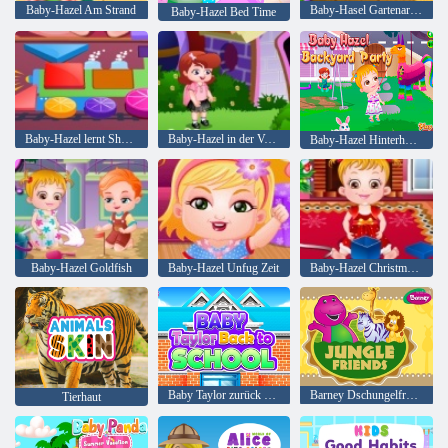
Baby-Hazel Am Strand
Baby-Hasel Gartenarbeit Zeit
Baby-Hazel Bed Time
Baby-Hazel lernt Shapes
Baby-Hazel in der Vorschule
Baby-Hazel Hinterhof-Partei
Baby-Hazel Goldfish
Baby-Hazel Unfug Zeit
Baby-Hazel Christmas Time
Baby Taylor zurück zur Schule
Barney Dschungelfreunde
Tierhaut