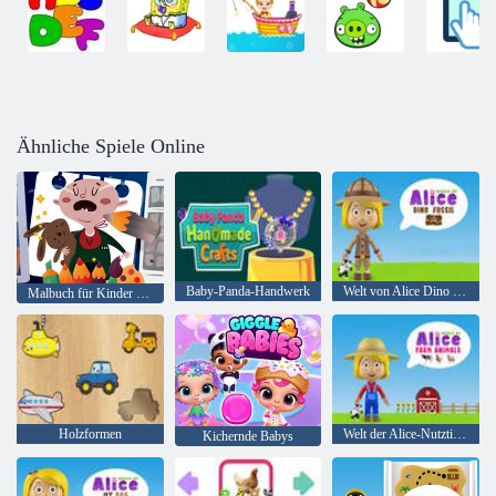
Ähnliche Spiele Online
Baby-Panda-Handwerk
Welt von Alice Dino Fossil
Malbuch für Kinder Vip
Holzformen
Welt der Alice-Nutztiere
Kichernde Babys