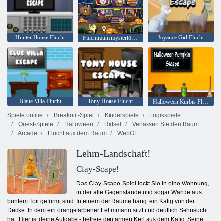
Hunter House Flucht
Joyance Girl Flucht
Fluchtraum mysteriöses Wort
Blaue Villa Flucht
Tony House Flucht
Halloween Kürbis Flucht
Spiele online
Breakout-Spiel
Kinderspiele
Logikspiele
Quest-Spiele
Halloween
Rätsel
Verlassen Sie den Raum
Arcade
Flucht aus dem Raum
WebGL
Lehm-Landschaft!
Clay-Scape!
Das Clay-Scape-Spiel lockt Sie in eine Wohnung,
in der alle Gegenstände und sogar Wände aus
buntem Ton geformt sind. In einem der Räume hängt ein Käfig von der
Decke. In dem ein orangefarbener Lehmmann sitzt und deutlich Sehnsucht
hat. Hier ist deine Aufgabe - befreie den armen Kerl aus dem Käfig. Seine