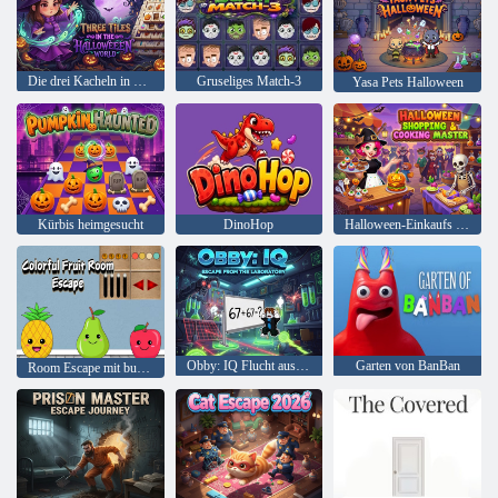
Die drei Kacheln in der Halloween-Welt
Gruseliges Match-3
Yasa Pets Halloween
Kürbis heimgesucht
DinoHop
Halloween-Einkaufs - und Kochmeister
Obby: IQ Flucht aus dem Labor
Garten von BanBan
Room Escape mit bunten Früchten