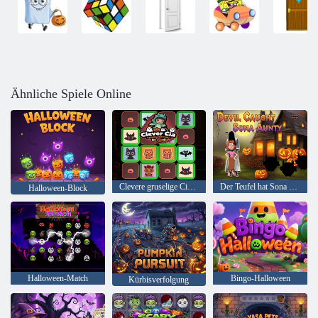
Ähnliche Spiele Online
Clevere gruselige Cia-Erinnerung
Der Teufel hat Sona Tante erwischt
Halloween-Block
Halloween-Match
Bingo-Halloween
Kürbisverfolgung