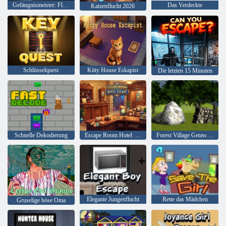
Gefängnismeister: Fluchtreise
Das Verdeckte
Katzenflucht 2026
Schlüsselquest
Kitty House Eskapist
Die letzten 15 Minuten
Schnelle Dekodierung
Escape Room Hotel Escape
Forest Village Getaway Episode 2
Elegante Jungenflucht
Rette das Mädchen
Gruselige böse Oma