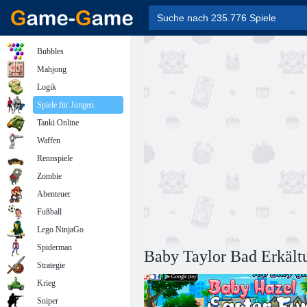
Bubbles
Mahjong
Logik
Spiele für Jungen
Tanki Online
Waffen
Rennspiele
Zombie
Abenteuer
Fußball
Lego NinjaGo
Spiderman
Baby Taylor Bad Erkält
Strategie
Krieg
Sniper