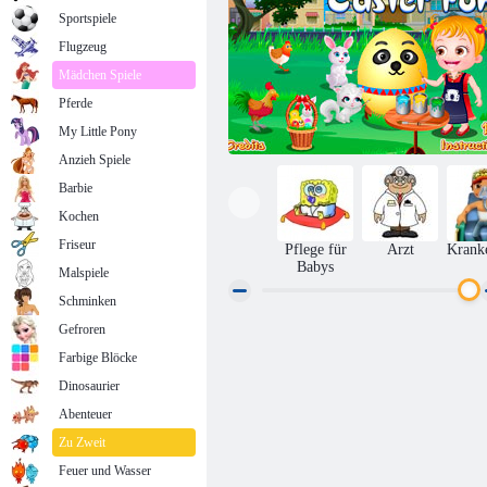
Sportspiele
Flugzeug
Mädchen Spiele
Pferde
My Little Pony
Anzieh Spiele
Barbie
Kochen
Friseur
Pflege für
Arzt
Krank
Babys
Malspiele
Schminken
Gefroren
Baby-Hazel Easter Fun
Farbige Blöcke
Dinosaurier
Abenteuer
Zu Zweit
Feuer und Wasser