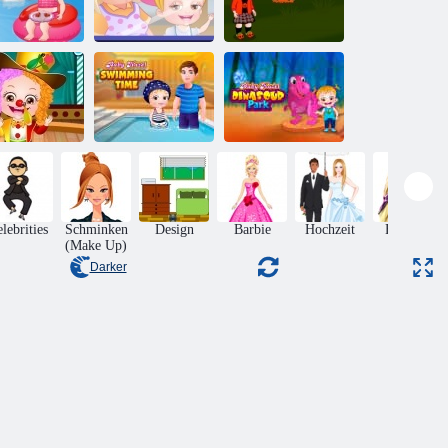
aby-Hazel-
Baby Hazel
Baby-Hazel
ommer-Spaß
Granny Haus
Kürbis-Party
aby-Hazel:
res Tag in der
Baby Hazel
Baby Hazel
Schule
Schwimmzeit
Dinosaurierpark
lebrities
Schminken
Design
Barbie
Hochzeit
Frisuren
(Make Up)
Darker