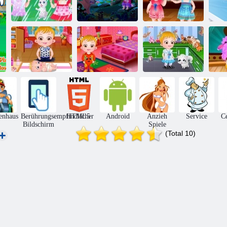
Baby-Hazel
Baby-Hazel:
Baby-Hazel lernt
B
erste Regen
African Safari
Manieren
S
Baby-Hazel
Baby-Hazel:
B
Newborn
Baby Hazel.
Entdecken Sie
Jah
Impfung
Sporttag
die Tiere
enhaus
Berührungsempfindlicher
HTML5
Android
Anzieh
Service
Ce
Bildschirm
Spiele
(Total 10)