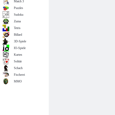
Match 3
Puzzles
Sudoku
Zuma
Tetris
Billard
3D-Spiele
IO-Spiele
Karten
Solitär
Schach
Fischerei
MMO