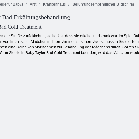
lege für Babys
Arzt
Krankenhaus
Berührungsempfindlicher Bildschirm
Meine
r Bad Erkältungsbehandlung
Arztpflege:
ASMR-
ASMR-
Traumkrankenhaus
Haustierbehandlung
Haustierbehandlung
Bad Cold Treatment
on der Straße zurückkehrte, stellte fest, dass sie erkältet und krank war. Im Spie
m vor Ihnen ist ein Mädchen in ihrem Zimmer zu sehen. Zuerst müssen Sie die Te
en eine Reihe von Maßnahmen zur Behandlung des Mädchens durch. Sollten Sie da
 Wenn Sie sie in Baby Taylor Bad Cold Treatment beenden, wird das Mädchen wiede