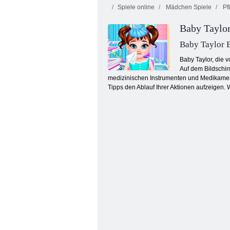
Spiele online
Mädchen Spiele
Pf
Baby Taylo
Baby Taylor 
Baby Taylor, die v
Auf dem Bildschir
medizinischen Instrumenten und Medikament
Kleiner Zahnarzt Dash
Tipps den Ablauf Ihrer Aktionen aufzeigen.