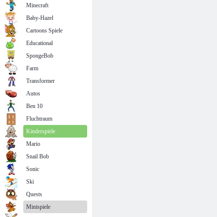
Minecraft
Baby-Hazel
Cartoons Spiele
Educational
SpongeBob
Farm
Transformer
Autos
Ben 10
Fluchtraum
Kinderspiele
Mario
Snail Bob
Sonic
Ski
Quests
Minispiele