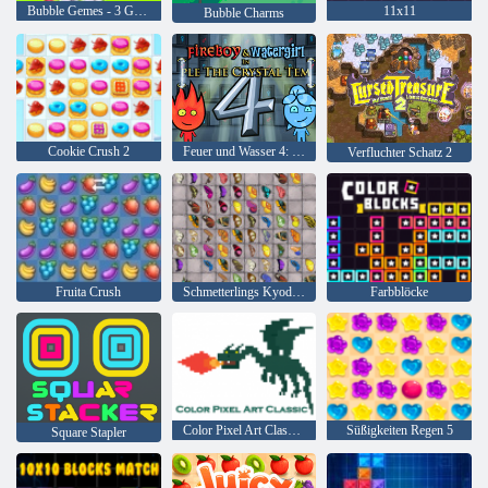
Bubble Gemes - 3 Gewinnt
11x11
Bubble Charms
Cookie Crush 2
Feuer und Wasser 4: Kristalltempel
Verfluchter Schatz 2
Fruita Crush
Schmetterlings Kyodai HD
Farbblöcke
Color Pixel Art Classic Classic
Süßigkeiten Regen 5
Square Stapler