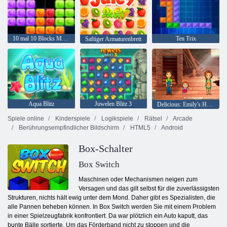
10 mal 10 Blocks Match
Ten Trix
Saftiger Armaturenbrett
Aqua Blitz
Juwelen Blitz 3
Delicious: Emily's Home, Sweet Home
Spiele online
Kinderspiele
Logikspiele
Rätsel
Arcade
Berührungsempfindlicher Bildschirm
HTML5
Android
Box-Schalter
Box Switch
Maschinen oder Mechanismen neigen zum
Versagen und das gilt selbst für die zuverlässigsten
Strukturen, nichts hält ewig unter dem Mond. Daher gibt es Spezialisten, die
alle Pannen beheben können. In Box Switch werden Sie mit einem Problem
in einer Spielzeugfabrik konfrontiert. Da war plötzlich ein Auto kaputt, das
bunte Bälle sortierte. Um das Förderband nicht zu stoppen und die