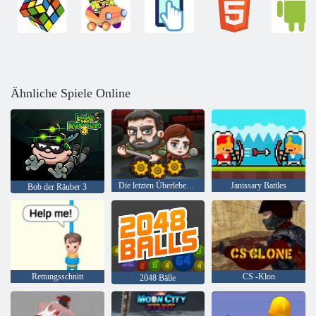
Ähnliche Spiele Online
Die letzten Überlebenden
Janissary Battles
Bob der Räuber 3
Rettungsschnitt
CS -Klon
2048 Bälle