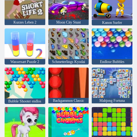
Kurzes Leben 2
Moon City Stunt
Kanon Surfer
Wassersart Puzzle 2
Schmetterlings Kyodai
Endlose Bubbles
Backgammon Classic
Mahjong Fortuna
Bubble Shooter endlos