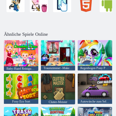
Ähnliche Spiele Online
Traumzimmer -Makeover
Regenbogen Pony Pflege
Baby-Hazel Reinigungszeit
Foxy Eco Sort
Autowäsche zum Selbermachen
Clutter-Meister