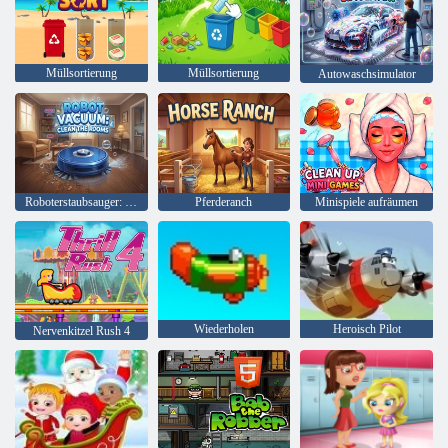
Müllsortierung
Müllsortierung
Autowaschsimulator
Roboterstaubsauger: Räumen Sie die Räume auf
Pferderanch
Minispiele aufräumen
Wiederholen
Heroisch Pilot
Nervenkitzel Rush 4