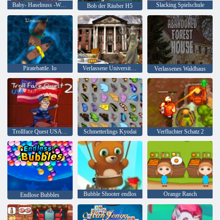
Baby- Haselnuss -Weihnachtsüberraschung
Slacking Spielschule
Bob der Räuber H5
Piratebattle. Io
Verlassene Universität HTML5 Escape
Verlassenes Waldhaus
Trollface Quest USA Adventure 2
Schmetterlings Kyodai
Verfluchter Schatz 2
Bubble Shooter endlos
Orange Ranch
Endlose Bubbles