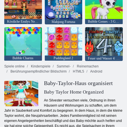
Köstliche Emilys New Beginning
Bubble Gemes - 3 Gewinnt
Mahjong Fortuna
Bubble Charms
Puddingland 2
Feuer und Wasser 4: Kristalltempel
Spiele online
Kinderspiele
Sammel-
Reinemachen
Berührungsempfindlicher Bildschirm
HTML5
Android
Baby-Taylor-Haus organisiert
Baby Taylor Home Organized
An Silvester versuchen viele, Ordnung in ihren
Häusern und Wohnungen zu schaffen, um dem
Jahr in Sauberkeit und Komfort zu begegnen. In dem Haus, in dem die kleine
Taylor wohnt, die Neujahrsarbeiten. Jedes Familienmitglied ist mit seinen
eigenen Angelegenheiten beschäftigt und das Baby möchte auch helfen und
sie hat eine solche Gelegenheit. Es reicht aus, die Spielsachen in Ihrem