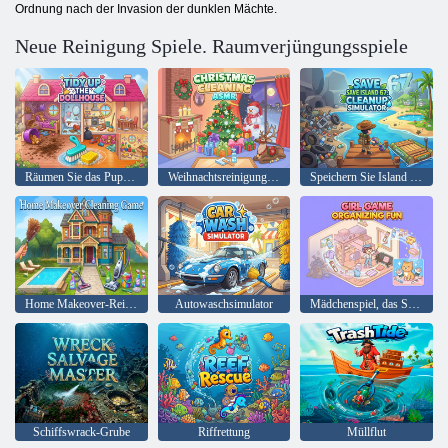
Ordnung nach der Invasion der dunklen Mächte.
Neue Reinigung Spiele. Raumverjüngungsspiele
Räumen Sie das Puppenhaus auf
Weihnachtsreinigung ASMR
Speichern Sie Island 67: Aufräumsimulator
Home Makeover-Reinigungsspiel
Autowaschsimulator
Mädchenspiel, das Spaß organisiert
Schiffswrack-Grube
Riffrettung
Müllflut