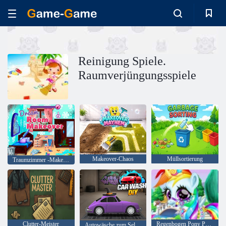
Reinigung Spiele.
Raumverjüngungsspiele
Makeover-Chaos
Müllsortierung
Traumzimmer -Makeover
Clutter-Meister
Regenbogen Pony Pflege
Autowäsche zum Selbermachen