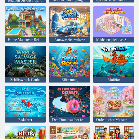
Räumen Sie das Puppenhaus auf
Home Makeover-Reinigungsspiel
Mädchenspiel, das Spaß organisiert
Autowaschsimulator
Schiffswrack-Grube
Riffrettung
Müllflut
Eiskehrer
Den Donut sauber fegen
Ordentlicher Meister – Satisfeel ASMR