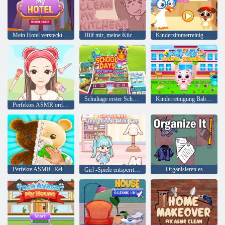
Mein Hotel verstecktes Objekt
Hilf mir, meine Küche zu reinigen
Kinderzimmerreinigung
Schultage erster Schultag
Kinderreinigung Baby Girl School
Perfektes ASMR ordentlich
Perfekte ASMR -Reinigung
Organisieren es
Girl -Spiele entsperrten Mini -Spaß