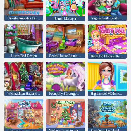
Umarbeitung des Einkaufszentrums
Angela Zwillings-Familien-Tag
Panda Manager
Luxus Bad Design
Beach House Reinigung
Baby Doll House Reinigung
Weihnachten Hausreinigung
Feenpony Fürsorge Abenteuer
Highschool Mädchen Hausreinigung
Weihnachtsreinigung ASMR
Speichern Sie Island 67: Aufräumsimulator