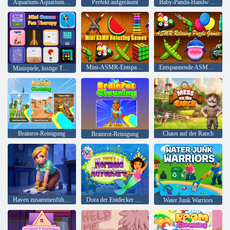
Aquarium-Aquarium-Spiel
Perfekt aufgeräumt
Baby-Panda-Handwerkstagebuch
Mini-ASMR-Entspannungsspiele
Entspannende ASMR-Puzzlespiele
Minispiele, lustige Therapie
Brainrot-Reinigung
Chaos auf der Ranch
Brainrot-Reinigung
Haven zusammenführen
Dora der Entdecker Doras Meerjungfrau-Abenteuer
Water Junk Warriors