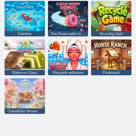
Eiskehrer
Den Donut sauber fegen
Recycling-Spiel
Makeover-Chaos
Minispiele aufräumen
Pferderanch
Ordentlicher Meister – Satisfeel ASMR