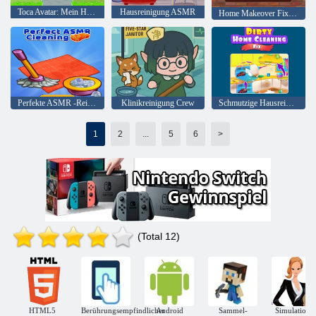
Toca Avatar: Mein Haus
Hausreinigung ASMR
Home Makeover Fix AsMR sauber
Perfekte ASMR -Reinigung
Klinikreinigung Crew
Schmutzige Hausreinigung Fix
1
2
...
5
6
>
(Total 12)
HTML5
Berührungsempfindlicher
Android
Sammel-
Simulatione