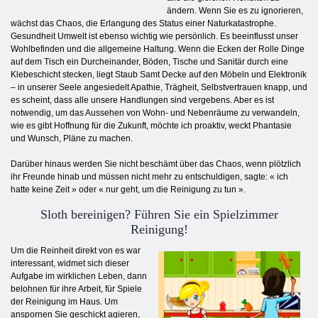
ändern. Wenn Sie es zu ignorieren,
wächst das Chaos, die Erlangung des Status einer Naturkatastrophe.
Gesundheit Umwelt ist ebenso wichtig wie persönlich. Es beeinflusst unser
Wohlbefinden und die allgemeine Haltung. Wenn die Ecken der Rolle Dinge
auf dem Tisch ein Durcheinander, Böden, Tische und Sanitär durch eine
Klebeschicht stecken, liegt Staub Samt Decke auf den Möbeln und Elektronik
– in unserer Seele angesiedelt Apathie, Trägheit, Selbstvertrauen knapp, und
es scheint, dass alle unsere Handlungen sind vergebens. Aber es ist
notwendig, um das Aussehen von Wohn- und Nebenräume zu verwandeln,
wie es gibt Hoffnung für die Zukunft, möchte ich proaktiv, weckt Phantasie
und Wunsch, Pläne zu machen.
Darüber hinaus werden Sie nicht beschämt über das Chaos, wenn plötzlich
ihr Freunde hinab und müssen nicht mehr zu entschuldigen, sagte: « ich
hatte keine Zeit » oder « nur geht, um die Reinigung zu tun ».
Sloth bereinigen? Führen Sie ein Spielzimmer
Reinigung!
Um die Reinheit direkt von es war
interessant, widmet sich dieser
Aufgabe im wirklichen Leben, dann
belohnen für ihre Arbeit, für Spiele
der Reinigung im Haus. Um
anspornen Sie geschickt agieren,