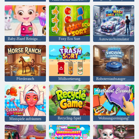
Baby-Hazel Reinigungszeit
Foxy Eco Sort
Autowaschsimulator
Pferderanch
Müllsortierung
Roboterstaubsauger: Räumen Sie die Räume auf
Recycling-Spiel
Wohnungsreinigung!
Minispiele aufräumen