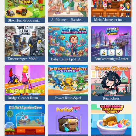
Aufräumen – Satisfeel ASMR
Mein Abenteuer im Schulleben
Blox Hochdruckreiniger
Tatortreiniger: Mobile 3D
Brückenreiniger-Läufer
Baby Cathy Ep51: Aquarienwärterin
Bridge Cleaner Runner-Spiel
Power Rush-Spiel
Raumchaos