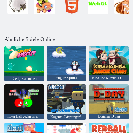
Ähnliche Spiele Online
Pinguin Sprung
Kiba und Kumba: Dschungelchaos
Gierig Kaninchen
Roter Ball gegen Green King
Kogama: D Tag
Kogama Skispringen!!