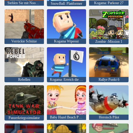
Stehlen Sie mit Noob und Pro einen Brainrot!
Kogama: Parkour 27
SnowBall: Plattformer
Verrückte Schütze
Kogama Wipeout
Zombie -Mission 1
Rebellen
Kogama: Erreich die Flagge
Rallye Punkt 6
Baby Hazel Beach Party
Heroisch Pilot
Panzerkriegssimulator