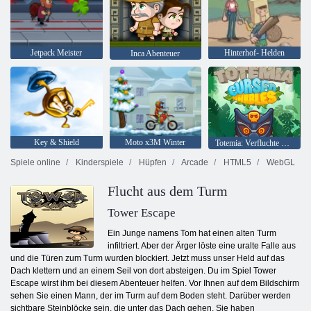
Jetpack Meister
Hinterhof- Helden
Inca Abenteuer
Key & Shield
Moto x3M Winter
Totemia: Verfluchte Murmeln
Spiele online
Kinderspiele
Hüpfen
Arcade
HTML5
WebGL
Flucht aus dem Turm
Tower Escape
Ein Junge namens Tom hat einen alten Turm
infiltriert. Aber der Ärger löste eine uralte Falle aus
und die Türen zum Turm wurden blockiert. Jetzt muss unser Held auf das
Dach klettern und an einem Seil von dort absteigen. Du im Spiel Tower
Escape wirst ihm bei diesem Abenteuer helfen. Vor Ihnen auf dem Bildschirm
sehen Sie einen Mann, der im Turm auf dem Boden steht. Darüber werden
sichtbare Steinblöcke sein, die unter das Dach gehen. Sie haben