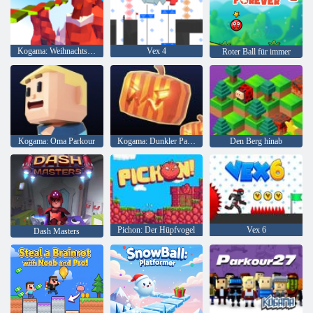
Kogama: Weihnachtsparkour
Vex 4
Roter Ball für immer
Kogama: Oma Parkour
Kogama: Dunkler Parkour
Den Berg hinab
Pichon: Der Hüpfvogel
Vex 6
Dash Masters