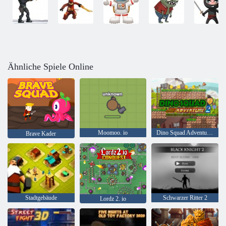
Ähnliche Spiele Online
Moomoo. io
Dino Squad Adventure 2
Brave Kader
Stadtgebäude
Schwarzer Ritter 2
Lordz 2. io