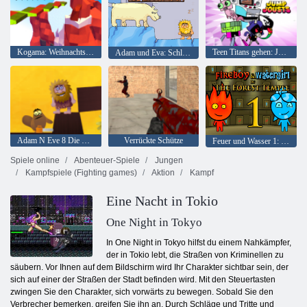
Kogama: Weihnachtsparkour
Teen Titans gehen: Jump Joss
Adam und Eva: Schlafwandler
Adam N Eve 8 Die Liebesquest
Verrückte Schütze
Feuer und Wasser 1: Waldtempel
Spiele online
Abenteuer-Spiele
Jungen
Kampfspiele (Fighting games)
Aktion
Kampf
Eine Nacht in Tokio
One Night in Tokyo
In One Night in Tokyo hilfst du einem Nahkämpfer,
der in Tokio lebt, die Straßen von Kriminellen zu
säubern. Vor Ihnen auf dem Bildschirm wird Ihr Charakter sichtbar sein, der
sich auf einer der Straßen der Stadt befinden wird. Mit den Steuertasten
zwingen Sie den Charakter, sich vorwärts zu bewegen. Sobald Sie den
Verbrecher bemerken, greifen Sie ihn an. Durch Schläge und Tritte und