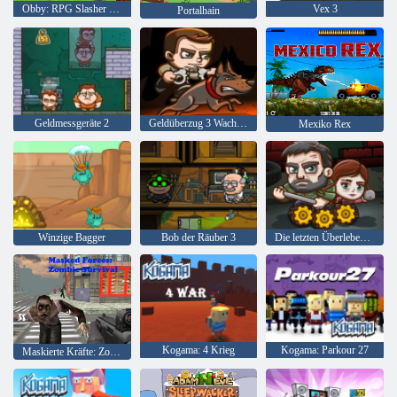
Obby: RPG Slasher Blade Loot
Vex 3
Portalhain
Geldmessgeräte 2
Geldüberzug 3 Wachdienst
Mexiko Rex
Winzige Bagger
Bob der Räuber 3
Die letzten Überlebenden
Kogama: 4 Krieg
Kogama: Parkour 27
Maskierte Kräfte: Zombie-Überleben