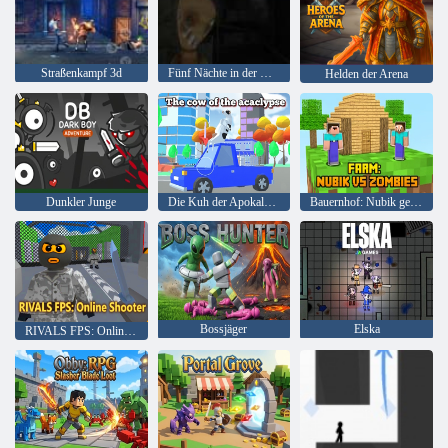
Straßenkampf 3d
Fünf Nächte in der Old Toy Factory 2020
Helden der Arena
Dunkler Junge
Die Kuh der Apokalypse
Bauernhof: Nubik gegen Zombies
Bossjäger
Elska
RIVALS FPS: Online-Shooter