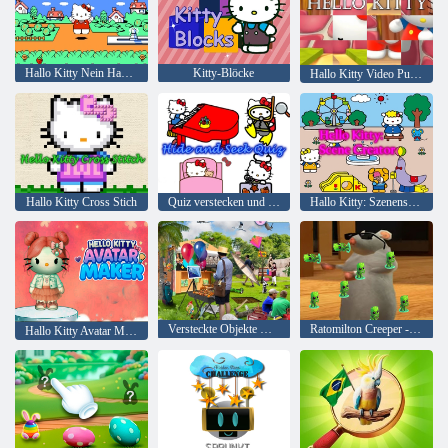
Hallo Kitty Nein Hanabatake
Kitty-Blöcke
Hallo Kitty Video Puzzle
Hallo Kitty Cross Stich
Quiz verstecken und suchen
Hallo Kitty: Szenenschöpfer
Versteckte Objekte Urlaub in Brasilien
Ratomilton Creeper -Anomalie
Hallo Kitty Avatar Maker