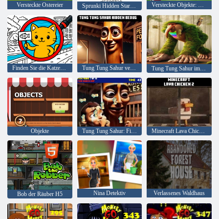
Versteckte Ostereier
Versteckte Objekte: Urlaub in Brasilien
Sprunki Hidden Stars Challenge
Finden Sie die Katzen -Katzensuche
Tung Tung Sahur versteckt
Tung Tung Sahur im italienischen Brainrot gefunden
Objekte
Tung Tung Sahur: Finden Sie versteckte Karte
Minecraft Lava Chicken 2
Nina Detektiv
Verlassenes Waldhaus
Bob der Räuber H5