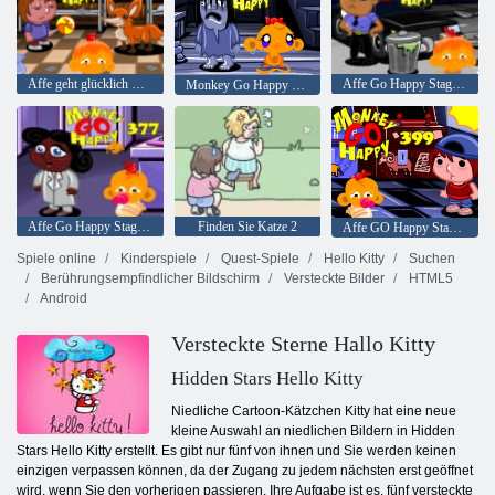
Affe geht glücklich Stufe 295
Affe Go Happy Stage 347
Monkey Go Happy Stage 343,
Affe Go Happy Stage 377
Finden Sie Katze 2
Affe GO Happy Stage 399
Spiele online
Kinderspiele
Quest-Spiele
Hello Kitty
Suchen
Berührungsempfindlicher Bildschirm
Versteckte Bilder
HTML5
Android
Versteckte Sterne Hallo Kitty
Hidden Stars Hello Kitty
Niedliche Cartoon-Kätzchen Kitty hat eine neue
kleine Auswahl an niedlichen Bildern in Hidden
Stars Hello Kitty erstellt. Es gibt nur fünf von ihnen und Sie werden keinen
einzigen verpassen können, da der Zugang zu jedem nächsten erst geöffnet
wird, wenn Sie den vorherigen passieren. Ihre Aufgabe ist es, fünf versteckte