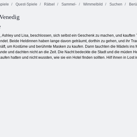
piele
Quest-Spiele
Rätsel
Sammel-
Wimmelbild
Suchen
Berü
 Venedig
Schmetterlings
Bubble Shooter
Kyodai
Endlose Bubbles
endlos
e
 Ashley und Lisa, beschlossen, sich selbst ein Geschenk zu machen, und kauften T
findet. Beide Heldinnen haben lange davon geträumt, dorthin zu gehen, und ihr Tra
schäft, um Kostüme und berühmte Masken zu kaufen. Dann tauchten die Mädels ins
nde und dachten nicht an die Zeit. Die Nacht bedeckte die Stadt und die müden 
laufen hatten und nicht wussten, wie sie ein Hotel finden sollten. Hilf ihnen in Lost 