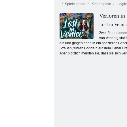
Spiele online
Kinderspiele
Logiks
Verloren in
Lost in Venic
Zwei Freundinnen,
von Venedig statt
ein und gingen dann in ein spezielles Ge
Geldmessgeräte 2
Straßen, fuhren Gondeln auf dem Canal Gra
Aber plötzlich merkten sie, dass sie sich ver