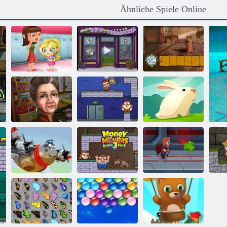
Ähnliche Spiele Online
Slacking
Kleiner
Die Geister von
Spielschule
Ladengeschäft
Kelley Familie
Geldmessgeräte
Gierig
Besonderer Tag
1
Kaninchen
Geldüberzug 3
Heroisch Pilot
Wachdienst
Jetpack Meister
In