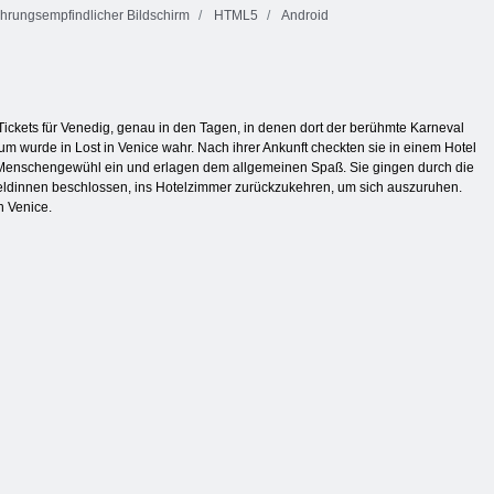
hrungsempfindlicher Bildschirm
HTML5
Android
ickets für Venedig, genau in den Tagen, in denen dort der berühmte Karneval
um wurde in Lost in Venice wahr. Nach ihrer Ankunft checkten sie in einem Hotel
 Menschengewühl ein und erlagen dem allgemeinen Spaß. Sie gingen durch die
Heldinnen beschlossen, ins Hotelzimmer zurückzukehren, um sich auszuruhen.
in Venice.