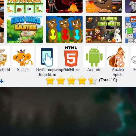
Monkey Go
Happy Stage
Affe Go Happy
Af
Finde das Insekt
353
Stage 361
Halloween
Wimmelbild
versteckte
Ostern
Rette den Hund
Objekte
lbild
Suchen
Berührungsempfindlicher
HTML5
Android
Anzieh
M
Bildschirm
Spiele
(Total 10)