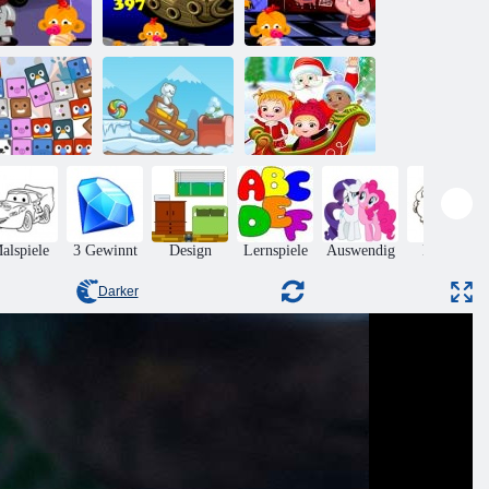
Monkey Go
fe Go Happy
Happy Stage
Affe GO Happy
Stage 377
397
Stage 399
Finden Sie die
Baby-
Süßigkeit:
Haselnuss -
Tierfinder
Winter
Weihnachtsüberraschung
alspiele
3 Gewinnt
Design
Lernspiele
Auswendig
Hüpfen
Darker