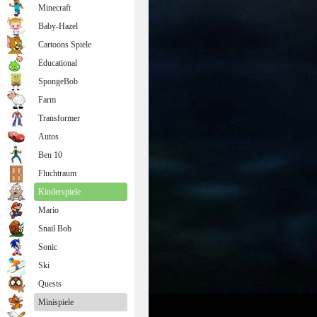
Minecraft
Baby-Hazel
Cartoons Spiele
Educational
SpongeBob
Farm
Transformer
Autos
Ben 10
Fluchtraum
Kinderspiele
Mario
Snail Bob
Sonic
Ski
Quests
Minispiele