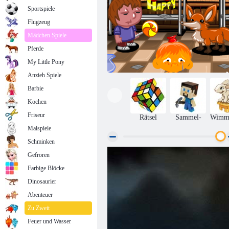
Sportspiele
Flugzeug
Mädchen Spiele
Pferde
My Little Pony
Anzieh Spiele
Barbie
Kochen
Friseur
Rätsel
Sammel-
Wimme
Malspiele
Schminken
Gefroren
Affe geht glücklich Stufe 295
Farbige Blöcke
Dinosaurier
Abenteuer
Zu Zweit
Feuer und Wasser