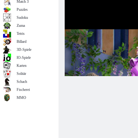
Match 3
Puzzles
Sudoku
Zuma
Tetris
Billard
3D-Spiele
IO-Spiele
Karten
Solitär
Schach
Fischerei
MMO