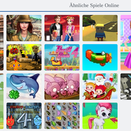
Ähnliche Spiele Online
Versteckte
Valentinstag
Kogama Der
Geschichte
Kino
Fall Geisterhaus
Affe Gehen Sie
glückliche Stufe
Nervenkitzel
234
Rush 4
Wiederholen
Baby-
Run, Schwein,
Haselnuss -
Bo
Fliegen Shark
Run
Weihnachtsüberraschung