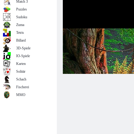
Match 3
Puzzles
Sudoku
Zuma
Tetris
Billard
3D-Spiele
IO-Spiele
Karten
Solitär
Schach
Fischerei
MMO