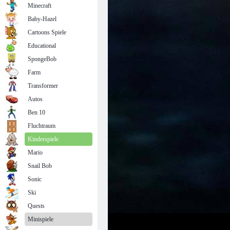
Minecraft
Baby-Hazel
Cartoons Spiele
Educational
SpongeBob
Farm
Transformer
Autos
Ben 10
Fluchtraum
Kinderspiele
Mario
Snail Bob
Sonic
Ski
Quests
Minispiele