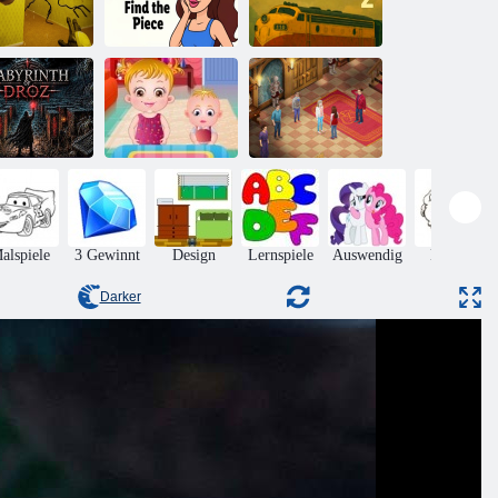
Escape From
terzimmerflucht
Liebesgeschichte:
The Silence 2
1
Finde das Stück
ein Neuanfang
Baby-Hazel.
Evermoor Der
abyrinth von
Thanksgiving-
Faden des
Droz
Spaß
Schicksals
alspiele
3 Gewinnt
Design
Lernspiele
Auswendig
Hüpfen
Darker