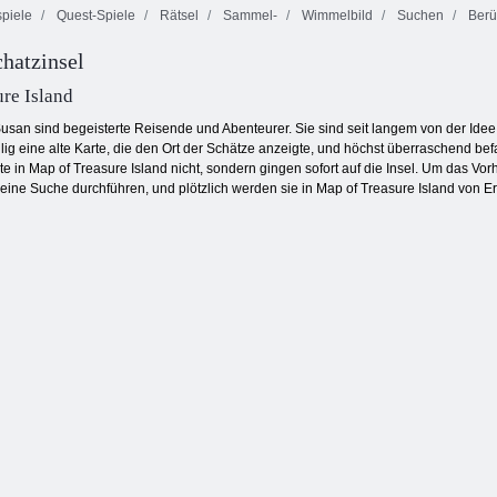
piele
Quest-Spiele
Rätsel
Sammel-
Wimmelbild
Suchen
Berü
Feuer und
chatzinsel
Wasser 4:
Schmetterlings
Bubble Gemes -
Kristalltempel
Kyodai
3 Gewinnt
re Island
usan sind begeisterte Reisende und Abenteurer. Sie sind seit langem von der Idee 
ig eine alte Karte, die den Ort der Schätze anzeigte, und höchst überraschend befan
te in Map of Treasure Island nicht, sondern gingen sofort auf die Insel. Um das V
ine Suche durchführen, und plötzlich werden sie in Map of Treasure Island von Er