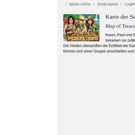
Spiele online
Kinderspiele
Logiks
Karte der S
Map of Treasu
Karen, Paul und S
bekamen sie zufäll
Die Helden überprüften die Echtheit der Kar
Sboschik Äpfeln
können sich einer Gruppe anschließen und e