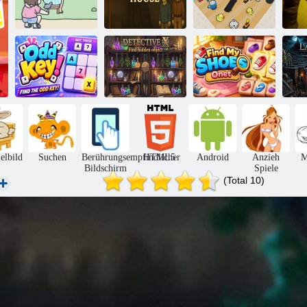
Entkomme aus
dem Haus eines
Finden Sie
seltsamen
Hin
Katze 2
Mädchens
Kombiniere sie!
Detective X
Seltsamer
Verstecktes
Finde meine
L
Schlüssel!
Objekt finden
Schuhe
lbild
Suchen
Berührungsempfindlicher
HTML5
Android
Anzieh
M
Bildschirm
Spiele
(Total 10)