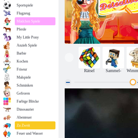
Sportspiele
Flugzeug
Mädchen Spiele
Pferde
My Little Pony
Anzieh Spiele
Barbie
Kochen
Friseur
Rätsel
Sammel-
Wimme
Malspiele
Schminken
Gefroren
Nina Detektiv
Farbige Blöcke
Dinosaurier
Abenteuer
Zu Zweit
Feuer und Wasser