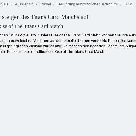
piele
Auswendig
Rätsel
Berührungsempfindlicher Bildschirm
HTML
s steigen des Titans Card Matchs auf
Fruita Crush
Endlose Bubbles
Square Stapler
Rise of The Titans Card Match
den Online-Spiel Trollhunters Rise of The Titans Card Match können Sie Ihre Aufm
jägern gewidmet ist. Vor Ihnen auf dem Spielfeld liegen verdeckte Karten. Sie kö
n ursprünglichen Zustand zurück und Sie machen den nächsten Schritt. Ihre Aufgabe 
dafür Punkte im Spiel Trollhunters Rise of The Titans Card Match.