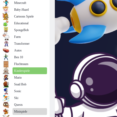
Minecraft
Baby-Hazel
Cartoons Spiele
Educational
SpongeBob
Farm
Transformer
Autos
Ben 10
Fluchtraum
Kinderspiele
Mario
Snail Bob
Sonic
Ski
Quests
Minispiele