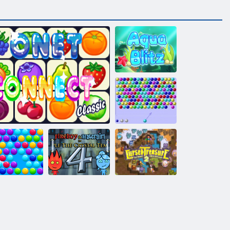
Aqua Blitz
Bubble Shooter
HTML5
Feuer und
Wasser 4:
Verfluchter
marty Blasen
Onet Connect
Kristalltempel
Schatz 2