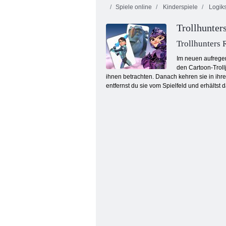
Spiele online
Kinderspiele
Logiks
Trollhunter
Trollhunters 
Im neuen aufregen
den Cartoon-Troll
ihnen betrachten. Danach kehren sie in ihre
Küche Mahjong
entfernst du sie vom Spielfeld und erhältst 