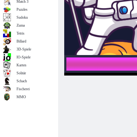
Match 3
Puzzles
Sudoku
Zuma
Tetris
Billard
3D-Spiele
IO-Spiele
Karten
Solitär
Schach
Fischerei
MMO