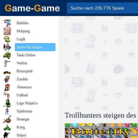
Bubbles
Mahjong
Logik
Spiele für Jungen
Tanki Online
Waffen
Rennspiele
Zombie
Abenteuer
Fußball
Lego NinjaGo
Spiderman
Trollhunters steigen des
Strategie
Krieg
Sniper