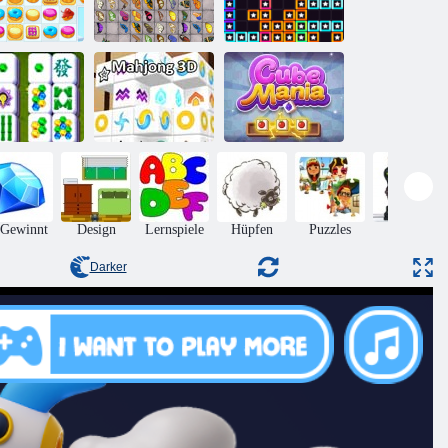
Schmetterlings
okie Crush 2
Kyodai HD
Farbblöcke
Mahjong
Geschichte
Mahjong 3d
Würfel Manie
 Gewinnt
Design
Lernspiele
Hüpfen
Puzzles
Aktion
Darker