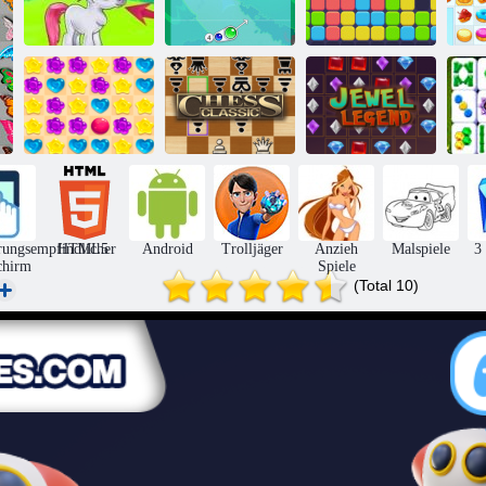
Bubble Gemes -
3 Gewinnt
Bubble Charms
11x11
Co
Süßigkeiten
Schach gegen
Regen 5
Computer
Juwel Legende
rungsempfindlicher
HTML5
Android
Trolljäger
Anzieh
Malspiele
3
chirm
Spiele
(Total 10)