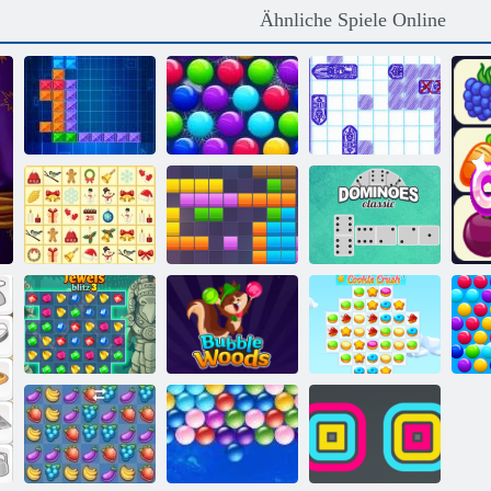
Ähnliche Spiele Online
Smarty Bubbles
Schiffe
Ten Trix
X-Mas
Versenken
KrisMas
Dominoes
Mahjong
11x11 Blöcke
Klassiker
Juwelen Blitz 3
Bubble Woods
Cookie Crush 3
S