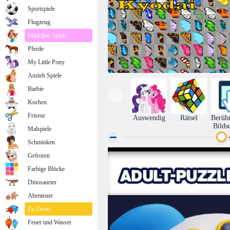
Sportspiele
Flugzeug
Mädchen Spiele
Pferde
My Little Pony
Anzieh Spiele
Barbie
Kochen
Friseur
Auswendig
Rätsel
Berüh
Bilds
Malspiele
Schminken
Gefroren
Schmetterlings Kyodai
Farbige Blöcke
Dinosaurier
Abenteuer
Zu Zweit
Feuer und Wasser