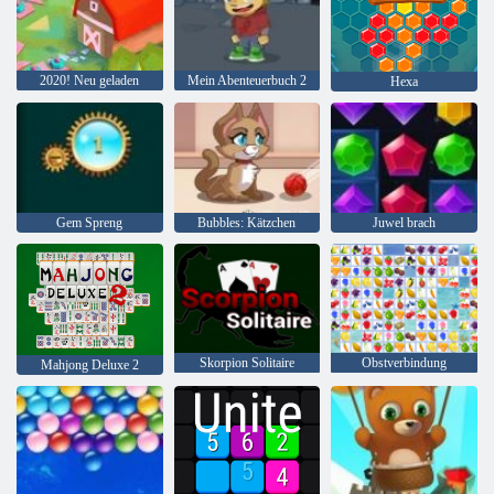
2020! Neu geladen
Mein Abenteuerbuch 2
Hexa
Gem Spreng
Bubbles: Kätzchen
Juwel brach
Skorpion Solitaire
Obstverbindung
Mahjong Deluxe 2