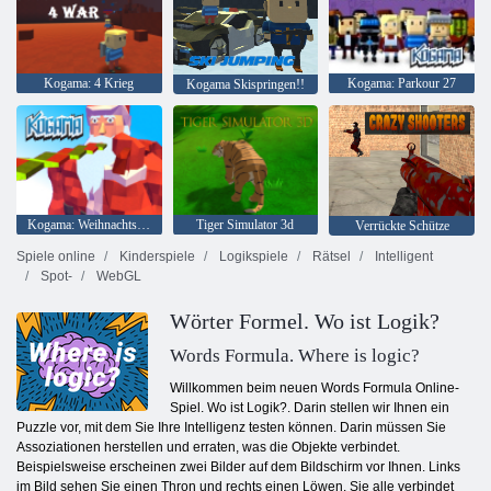
Kogama: 4 Krieg
Kogama: Parkour 27
Kogama Skispringen!!
Kogama: Weihnachtsparkour
Tiger Simulator 3d
Verrückte Schütze
Spiele online
Kinderspiele
Logikspiele
Rätsel
Intelligent
Spot-
WebGL
Wörter Formel. Wo ist Logik?
Words Formula. Where is logic?
Willkommen beim neuen Words Formula Online-
Spiel. Wo ist Logik?. Darin stellen wir Ihnen ein
Puzzle vor, mit dem Sie Ihre Intelligenz testen können. Darin müssen Sie
Assoziationen herstellen und erraten, was die Objekte verbindet.
Beispielsweise erscheinen zwei Bilder auf dem Bildschirm vor Ihnen. Links
im Bild sehen Sie einen Thron und rechts einen Löwen. Sie alle verbindet