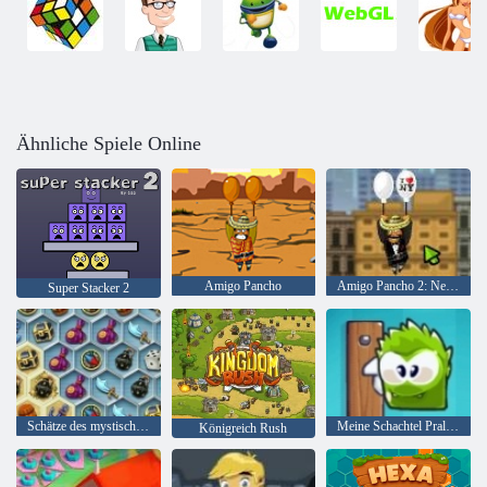
Ähnliche Spiele Online
Amigo Pancho
Amigo Pancho 2: New York Party
Super Stacker 2
Schätze des mystischen Meeres
Meine Schachtel Pralinen
Königreich Rush