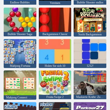
Endlose Bubbles
Bubble Shooter endlos
Vereinen
Bubble Shooter Saga
Backgammon Classic
Sushi Backgammon
Mahjong Fortuna
Holen Sie sich 10
1212!
Fruita Swipe 2
Maskierte Kräfte: Zombie-Überleben
Mahjong Connect: Woodventure