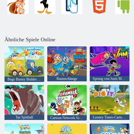
Ähnliche Spiele Online
Raumschlange
Sprung von Justs Marmelade
Bugs Bunny Builders Hausbauer
Taz Spinball
Looney Tunes-Cartoons lieben es
Cartoon Network Air Hockey Scramble