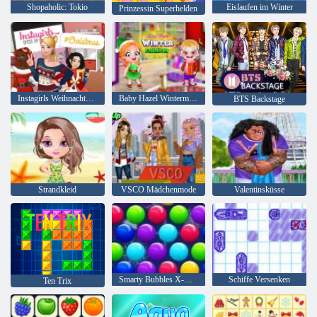
Shopaholic: Tokio
Eislaufen im Winter
Prinzessin Superhelden
Instagirls Weihnachtskleid
Baby Hazel Wintermode
BTS Backstage
Strandkleid
VSCO Mädchenmode
Valentinsküsse
Smarty Bubbles X-Mas
Schiffe Versenken
Ten Trix