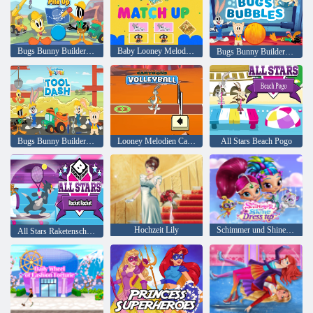
Bugs Bunny Builders Muldenkipper stapeln sich
Baby Looney Melodien passen zusammen
Bugs Bunny Builders Fehler Blasen
Bugs Bunny Builders Tool Dash
Looney Melodien Cartoons Volleyball
All Stars Beach Pogo
Hochzeit Lily
Schimmer und Shine Dress up
All Stars Raketenschläger