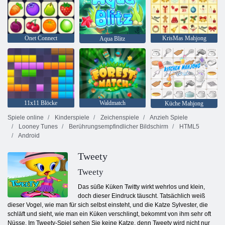
Onet Connect
KrisMas Mahjong
Aqua Blitz
11x11 Blöcke
Waldmatch
Küche Mahjong
Spiele online
Kinderspiele
Zeichenspiele
Anzieh Spiele
Looney Tunes
Berührungsempfindlicher Bildschirm
HTML5
Android
Tweety
Tweety
Das süße Küken Twitty wirkt wehrlos und klein,
doch dieser Eindruck täuscht. Tatsächlich weiß
dieser Vogel, wie man für sich selbst einsteht, und die Katze Sylvester, die
schläft und sieht, wie man ein Küken verschlingt, bekommt von ihm sehr oft
Nüsse. Im Tweety-Spiel sehen Sie keine Katze, denn Tweety wird nicht nur