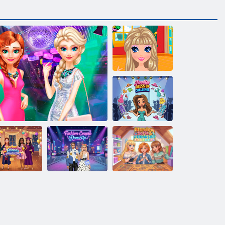
Herz-Pony
Jennifer Dress
Up Challenge
schlussfeier
r Barbie und
Modepaar
Blonde Sofia:
Freunde
Schwestern Night Out
verkleiden sich
Freundschaftsarmband