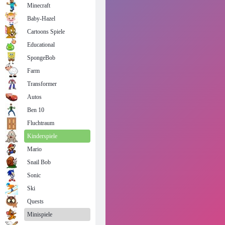
Minecraft
Baby-Hazel
Cartoons Spiele
Educational
SpongeBob
Farm
Transformer
Autos
Ben 10
Fluchtraum
Kinderspiele
Mario
Snail Bob
Sonic
Ski
Quests
Minispiele