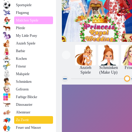
Sportspiele
Flugzeug
Mädchen Spiele
Pferde
My Little Pony
Anzieh Spiele
Barbie
Kochen
Friseur
Anzieh
Schminken
Fris
Spiele
(Make Up)
Malspiele
Schminken
Gefroren
Prinzessin Royal Hochzeit
Farbige Blöcke
Dinosaurier
Abenteuer
Zu Zweit
Feuer und Wasser