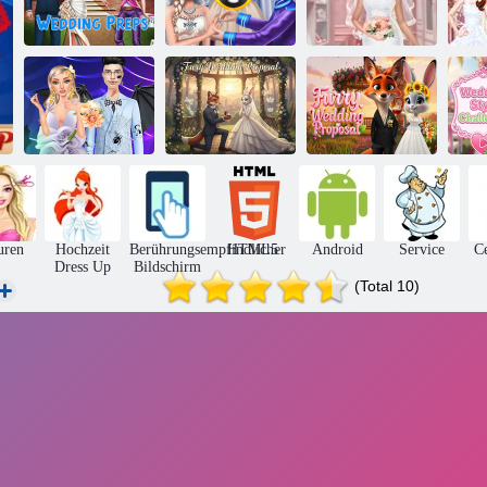
Königliche
Ho
Hochzeit Preps
Trauung
Brautatelier
Dark Academia
Pelziger
Pelziger
He
Hochzeit
Hochzeitsantrag
Hochzeitsantrag
im
uren
Hochzeit
Berührungsempfindlicher
HTML5
Android
Service
Ce
Dress Up
Bildschirm
(Total 10)