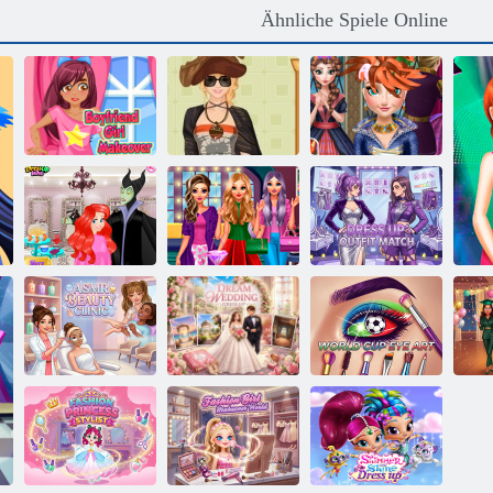
Ähnliche Spiele Online
Freundesmädchen
Military Style-
Ice Princess
Makeover
Woche
Echt Haircuts
Prinzessin April
Perfekter
Fools
Mädchen-
Anziehen:
Friseursalon
Schöpfer
Outfit-Match
Ab
ASMR-
Traumhaftes
Weltcup-
fü
Schönheitsklinik
Hochzeitskleid
Augenkunst