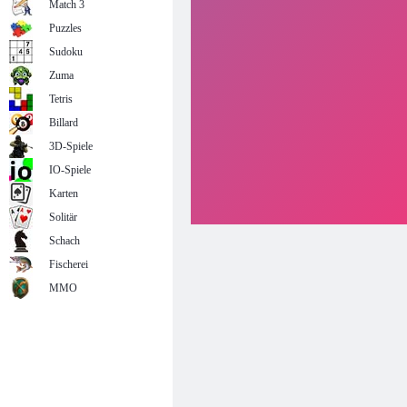
Match 3
Puzzles
Sudoku
Zuma
Tetris
Billard
3D-Spiele
IO-Spiele
Karten
Solitär
Schach
Fischerei
MMO