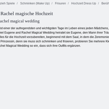
zieh Spiele
Schminken (Make Up)
Frisuren
Hochzeit Dress Up
Berüh
 Rachel magische Hochzeit
Modeprinzessin-
Fashion Girl
Schimmer und
Stylistin
Makeover World
Shine Dress up
achel magical wedding
ist einer der aufregendsten und wichtigsten Tage im Leben eines jeden Mädchens, 
Spiel Eugene and Rachel Magical Wedding heiratet sie Eugene, den Mann ihrer Trä
alles für die Hochzeit vorzubereiten, beginnend mit dem Saal, in dem die Zeremonie 
Prinzessin, denn sie muss sich schminken und frisieren, probieren Sie mehrere Kl
el Magical Wedding so ein, dass sich ihre Outfits ergänzen.