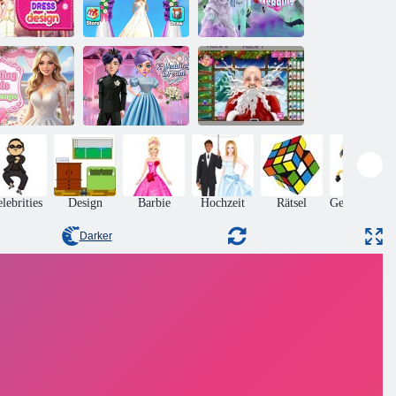
Prinzessin
chzeitskleid
Brücken
Dark Academia
Design
Rennhochzeitsmeister
Hochzeit
rausforderung
K-
Santas
 Hochzeitsstil
Hochzeitstraum
Echthaarschnitte
lebrities
Design
Barbie
Hochzeit
Rätsel
Geschicklich
Darker