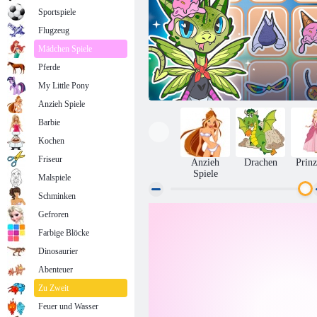
Sportspiele
Flugzeug
Mädchen Spiele
Pferde
My Little Pony
Anzieh Spiele
Barbie
Kochen
Friseur
Anzieh
Drachen
Prinz
Spiele
Malspiele
Schminken
Gefroren
Wie Sie Ihren Drachen anziehen
Farbige Blöcke
Dinosaurier
Abenteuer
Zu Zweit
Feuer und Wasser