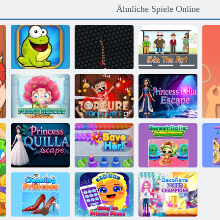
Ähnliche Spiele Online
Tippen Sie auf
Verstecke den
den Frosch
Neonschlange
Furz
Lustiger
Rettungs-
Quäle das
Flucht von
Tierpfleger
Trollface
Prinzessin Helia
Flucht der
Prinzessin
Süße Puppen
Quilla
Rette sie
Mode Prinzessin