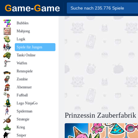
Bubbles
Mahjong
Logik
Spiele für Jungen
Tanki Online
Waffen
Rennspiele
Zombie
Abenteuer
Fußball
Lego NinjaGo
Spiderman
Prinzessin Zauberfabri
Strategie
Krieg
Sniper