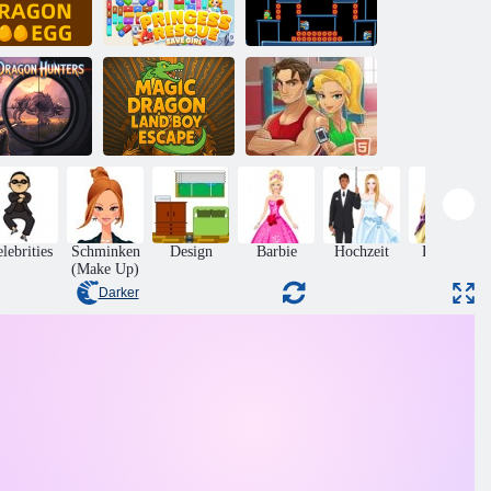
Prinzessin
Drachen-
Rescue: Rettung
Drachen-Feuer-
Drachenei
Mädchen
Feuer
Magic Dragon
Wilde
Land Boy
Fitness -
rachenjäger
Escape
Training xl
lebrities
Schminken
Design
Barbie
Hochzeit
Frisuren
(Make Up)
Darker