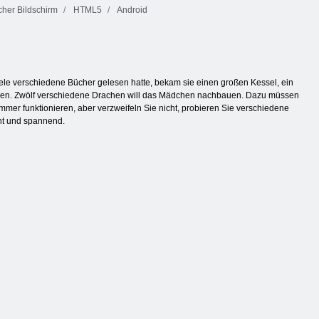
her Bildschirm
HTML5
Android
iele verschiedene Bücher gelesen hatte, bekam sie einen großen Kessel, ein
ieren. Zwölf verschiedene Drachen will das Mädchen nachbauen. Dazu müssen
er funktionieren, aber verzweifeln Sie nicht, probieren Sie verschiedene
ant und spannend.