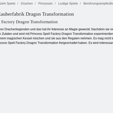
zieh Spiele
Drachen
Prinzessin
Lustige Spiele
Berührungsempfindlic
Dekorieren:
Zauberfabrik Dragon Transformation
Prinzessin
Baby Ice
Design
reinigen
Princess Telefon
Champions
l Factory Dragon Transformation
rt von Drachenlegenden und das hat ihr Interesse an Magie geweckt. Nachdem sie v
e Zutaten und wird mit Princess Spell Factory Dragon Transformation experiment
einem magischen Kessel mischen und sie aus den Regalen nehmen. Es mag nicht imm
incess Spell Factory Dragon Transformation freigeschaltet haben. Es wird interess