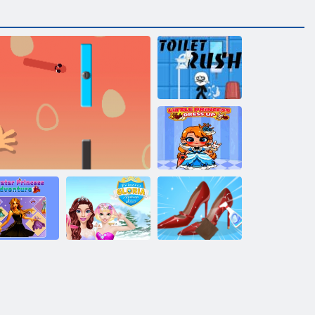
Toilettenrausch
Kleine
Prinzessin
verkleiden sich
Avatar-
Prinzessin
Prinzessin-
Gloria Makeup
Prinzessin
Abenteuer
Wurst Flip
Salon
reinigen