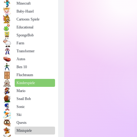
Minecraft
Baby-Hazel
Cartoons Spiele
Educational
SpongeBob
Farm
Transformer
Autos
Ben 10
Fluchtraum
Kinderspiele
Mario
Snail Bob
Sonic
Ski
Quests
Minispiele