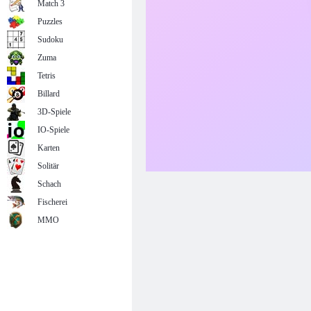
Match 3
Puzzles
Sudoku
Zuma
Tetris
Billard
3D-Spiele
IO-Spiele
Karten
Solitär
Schach
Fischerei
MMO