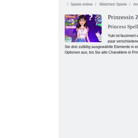
Spiele online
Mädchen Spiele
An
Prinzessin 
Princess Spel
Yuki ist faszinie
paar verschieden
Sie drei zufällig ausgewählte Elemente in 
Baby Panda Farbmischstudio
Optionen aus, bis Sie alle Charaktere in Pr