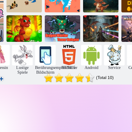
Brainrot-
Curlys
Lebhafte kleine
Evolution
Verfolgungsjagd
Drachenrettung
Drachen,
Dragon Warrior
Alligatoren und
Zooma-Drache
Tower Defense
Zauberer
D
essin
Lustige
Berührungsempfindlicher
HTML5
Android
Service
Ce
Spiele
Bildschirm
(Total 10)