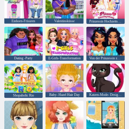
Einhorn-Frisuren
Valentinsküsse
Prinzessin Hochzeitsdrama
Dating -Party
E-Girls-Transformation
Von der Prinzessin zum Influencer
Baby- Hazel Hair Day
Katzen-Mode- Designer
Shopaholic Rio