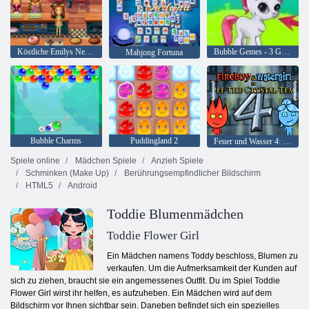
Köstliche Emilys New Beginning
Bubble Gemes - 3 Gewinnt
Mahjong Fortuna
Bubble Charms
Puddingland 2
Feuer und Wasser 4: Kristalltempel
Spiele online
Mädchen Spiele
Anzieh Spiele
Schminken (Make Up)
Berührungsempfindlicher Bildschirm
HTML5
Android
Toddie Blumenmädchen
Toddie Flower Girl
Ein Mädchen namens Toddy beschloss, Blumen zu
verkaufen. Um die Aufmerksamkeit der Kunden auf
sich zu ziehen, braucht sie ein angemessenes Outfit. Du im Spiel Toddie
Flower Girl wirst ihr helfen, es aufzuheben. Ein Mädchen wird auf dem
Bildschirm vor Ihnen sichtbar sein. Daneben befindet sich ein spezielles