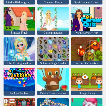
Lässige Kleidungsmode
Sommer- Fiesta
Spaß-Sommer-Urlaub
Princess Fluch
Gartenprinzessin
Mein Karriere-Quiz
Elsa Verjüngungskur
Schmetterlings Kyodai
Verfluchter Schatz 2
Bubble Shooter endlos
Orange Ranch
Endlose Bubbles