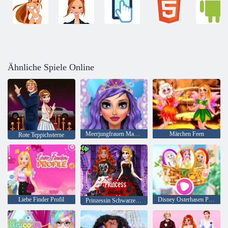
Ähnliche Spiele Online
Meerjungfrauen Makeup Salon
Märchen Feen
Rote Teppichsterne
Liebe Finder Profil
Disney Osterhasen Party
Prinzessin Schwarzes Hochzeitskleid