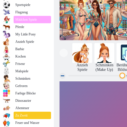
Sportspiele
Flugzeug
Mädchen Spiele
Pferde
My Little Pony
Anzieh Spiele
Barbie
Kochen
Friseur
Anzieh
Schminken
Berüh
Spiele
(Make Up)
Bilds
Malspiele
Schminken
Gefroren
Promi-Sommer-Poolparty
Farbige Blöcke
Dinosaurier
Abenteuer
Zu Zweit
Feuer und Wasser