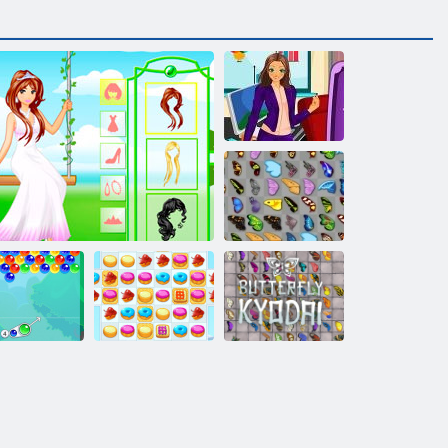
Mein Karriere-
Quiz
Schmetterlings
Kyodai
Schmetterlings
bble Charms
Gartenprinzessin
Cookie Crush 2
Kyodai HD