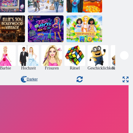
Barbee and
Friends:
Ellies 70er
Gemütlicher
isco Queen
Winter
Avatar
Ellies 30er-
Jahre-
Ellies Neon-
Hollywood-
Popstar aus den
Vintage
80ern
Shopaholic Rio
Barbie
Hochzeit
Frisuren
Rätsel
Geschicklichkeit
Kochspiele
Darker