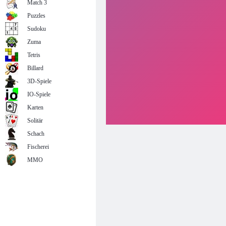
Match 3
Puzzles
Sudoku
Zuma
Tetris
Billard
3D-Spiele
IO-Spiele
Karten
Solitär
Schach
Fischerei
MMO