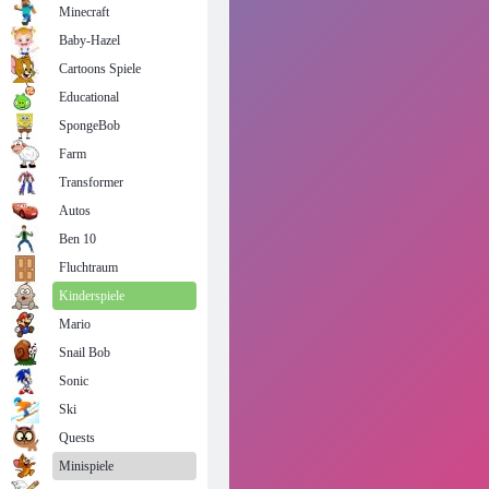
Minecraft
Baby-Hazel
Cartoons Spiele
Educational
SpongeBob
Farm
Transformer
Autos
Ben 10
Fluchtraum
Kinderspiele
Mario
Snail Bob
Sonic
Ski
Quests
Minispiele