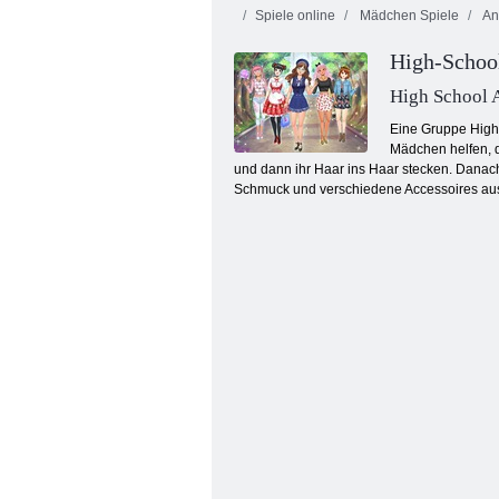
Spiele online
Mädchen Spiele
An
High-Schoo
High School 
Eine Gruppe High
Mädchen helfen, d
und dann ihr Haar ins Haar stecken. Danac
Rapunzel Fashionista auf dem Sprung
Schmuck und verschiedene Accessoires aus