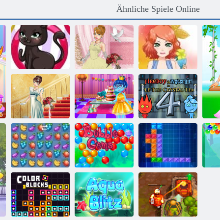
Ähnliche Spiele Online
Katzen-Mode-
Designer
Hochzeitslilie 2
Sommer- Fiesta
Feuer und
Innere heraus
Wasser 4:
Hochzeit Lily
Geburtstagsfeier
Kristalltempel
Bubble Gemes -
Fruita Crush
3 Gewinnt
Ten Trix
Bu