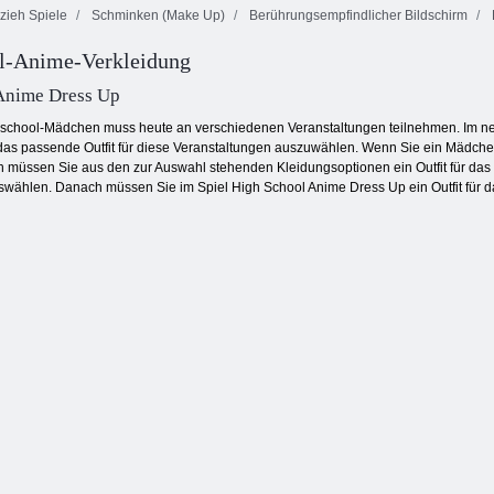
zieh Spiele
Schminken (Make Up)
Berührungsempfindlicher Bildschirm
l-Anime-Verkleidung
Verfluchter
Farbblöcke
Aqua Blitz
Schatz 2
Anime Dress Up
school-Mädchen muss heute an verschiedenen Veranstaltungen teilnehmen. Im n
as passende Outfit für diese Veranstaltungen auszuwählen. Wenn Sie ein Mädchen
h müssen Sie aus den zur Auswahl stehenden Kleidungsoptionen ein Outfit für da
wählen. Danach müssen Sie im Spiel High School Anime Dress Up ein Outfit für