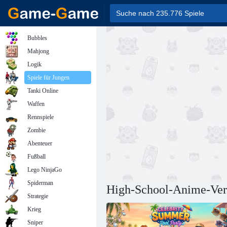
Bubbles
Mahjong
Logik
Spiele für Jungen
Tanki Online
Waffen
Rennspiele
Zombie
Abenteuer
Fußball
Lego NinjaGo
Spiderman
High-School-Anime-Ver
Strategie
Krieg
Sniper