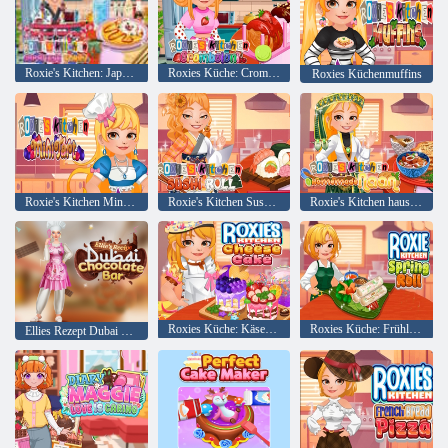
Roxie's Kitchen: Japanisches Curry
Roxies Küche: Cromboloni
Roxies Küchenmuffins
Roxie's Kitchen Mini-Tarte
Roxie's Kitchen Sushi-Rolle
Roxie's Kitchen hausgemachtes Naan
Roxies Küche: Käsekuchen
Roxies Küche: Frühlingsrolle
Ellies Rezept Dubai Schokoladenbar