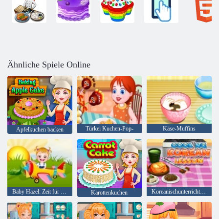
Ähnliche Spiele Online
Türkei Kuchen-Pop-
Käse-Muffins
Apfelkuchen backen
Baby Hazel: Zeit für das Abendessen
Koreanischunterricht kochen
Karottenkuchen