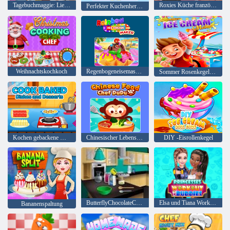
Tagebuchmaggie: Liebe kümmert sich um
Roxies Küche französische Brotpizza
Perfekter Kuchenhersteller
Weihnachtskochkoch
Regenbogeneisemaschine
Sommer Rosenkegel Eis
Kochen gebackene Gerichte und Desserts kochen
Chinesischer Lebensmittelkoch Dudu
DIY -Eisrollenkegel
ButterflyChocolateCake: Kochen Mit Emma
Elsa und Tiana Workout Freunde
Bananenspaltung