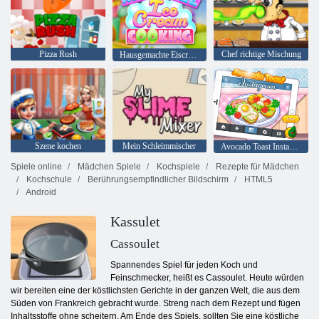
Pizza Rush
Chef richtige Mischung
Hausgemachte Eiscreme Kochen
Szene kochen
Mein Schleimmischer
Avocado Toast Instagram
Spiele online
Mädchen Spiele
Kochspiele
Rezepte für Mädchen
Kochschule
Berührungsempfindlicher Bildschirm
HTML5
Android
Kassulet
Cassoulet
Spannendes Spiel für jeden Koch und
Feinschmecker, heißt es Cassoulet. Heute würden
wir bereiten eine der köstlichsten Gerichte in der ganzen Welt, die aus dem
Süden von Frankreich gebracht wurde. Streng nach dem Rezept und fügen
Inhaltsstoffe ohne scheitern. Am Ende des Spiels, sollten Sie eine köstliche