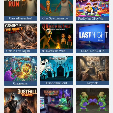
Oma-Albtraumlauf
Oma-Spielzimmer der Angst
Freddy bei Obby World
Oma in Five Nights Redemption
99 Nächte im Wald. Horror-Multiplayer
LETZTE NACHT!
Finde einen Geist
Labyrinth
Grabmeister