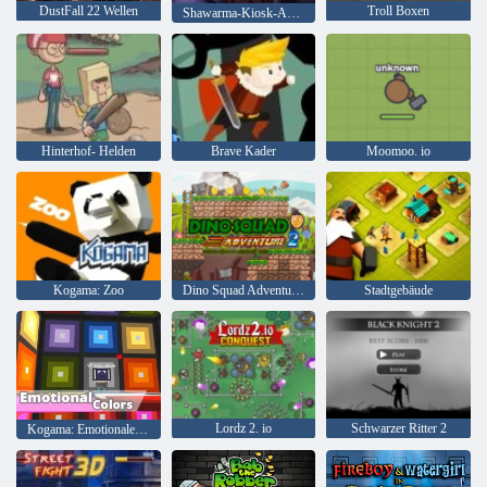
DustFall 22 Wellen
Troll Boxen
Shawarma-Kiosk-Anomalie-Spiel
Hinterhof- Helden
Brave Kader
Moomoo. io
Kogama: Zoo
Dino Squad Adventure 2
Stadtgebäude
Lordz 2. io
Schwarzer Ritter 2
Kogama: Emotionale Farben