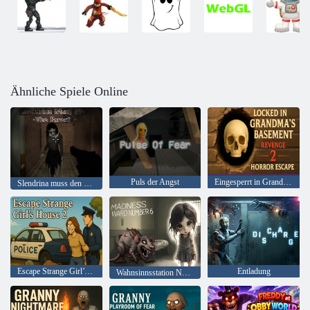
Ähnliche Spiele Online
Puls der Angst
Eingesperrt in Grandma’s Basement Revenge 2 Horror Escape
Slendrina muss den Wald sterben
Escape Strange Girl’s House 2
Entladung
Wahnsinnsstation Nummer 6