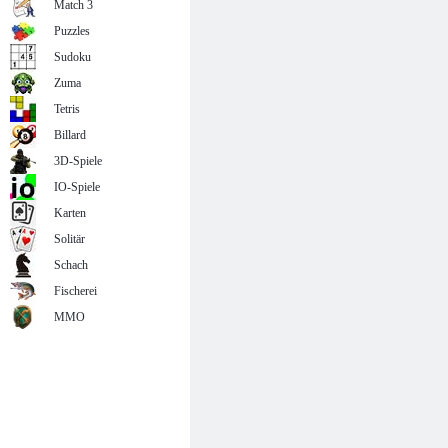
Match 3
Puzzles
Sudoku
Zuma
Tetris
Billard
3D-Spiele
IO-Spiele
Karten
Solitär
Schach
Fischerei
MMO