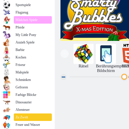
Sportspiele
Flugzeug
Mädchen Spiele
Pferde
My Little Pony
Anzieh Spiele
Barbie
Kochen
Friseur
Rätsel
Berührungsempfindl
HT
Bildschirm
Malspiele
Schminken
Gefroren
Smarty Bubbles X-Mas
Farbige Blöcke
Dinosaurier
Abenteuer
Zu Zweit
Feuer und Wasser