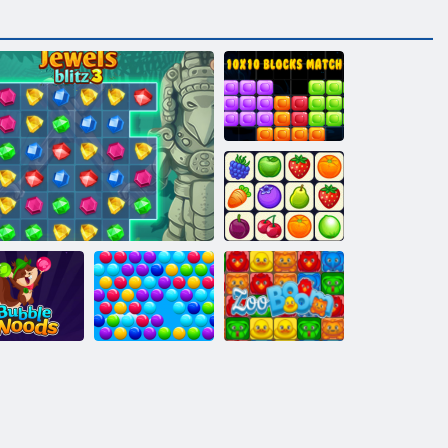
10 mal 10
Blocks Match
Onet Connect
ubble Woods
Juwelen Blitz 3
Smarty Blasen
Zoo Boom