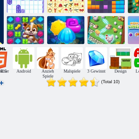
Schiffe
KrisMas
Versenken
Mahjong
11x11 Blöcke
Tropische
Hundepuzzlegeschichte
Aqua Blitz 2
Zusammenführung
Ma
icher
ML5
Android
Anzieh
Malspiele
3 Gewinnt
Design
L
Spiele
(Total 10)