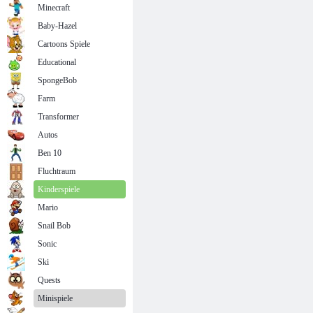
Minecraft
Baby-Hazel
Cartoons Spiele
Educational
SpongeBob
Farm
Transformer
Autos
Ben 10
Fluchtraum
Kinderspiele
Mario
Snail Bob
Sonic
Ski
Quests
Minispiele