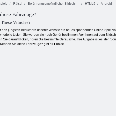
piele
Rätsel
Berührungsempfindlicher Bildschirm
HTML5
Android
diese Fahrzeuge?
Schmetterlings
Pool Party Spiel
Linie 98
Kyodai
These Vehicles?
r den jüngsten Besuchern unserer Website ein neues spannendes Online-Spiel vor
modelle testen. Sie werden sie nach Gehör bestimmen. Vor Ihnen auf dem Bildsch
nn Sie darauf klicken, hören Sie bestimmte Geräusche. Ihre Aufgabe ist es, den 
l Kennen Sie diese Fahrzeuge? gibt dir Punkte.