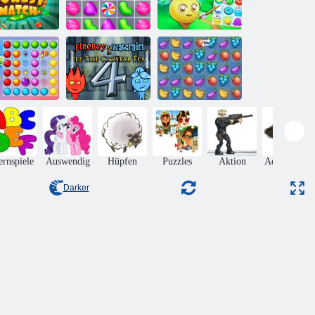
Süßigkeiten
Waldmatch
Candy Match
Rätsel
Feuer und
Wasser 4:
gische Linien
Kristalltempel
Fruita Crush
ernspiele
Auswendig
Hüpfen
Puzzles
Aktion
Adventures
Darker