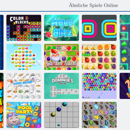
Ähnliche Spiele Online
Farbblöcke
Aqua Blitz
Square Stapler
Saftiger
Cookie Crush 3
Gartengeschichten
Armaturenbrett
Dominoes
Bubble Shooter
Küche Mahjong
Klassiker
HTML5
B