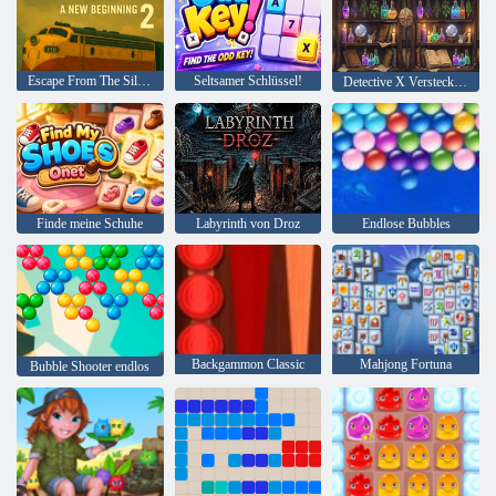
Escape From The Silence 2 ein Neuanfang
Seltsamer Schlüssel!
Detective X Verstecktes Objekt finden
Finde meine Schuhe
Labyrinth von Droz
Endlose Bubbles
Backgammon Classic
Mahjong Fortuna
Bubble Shooter endlos