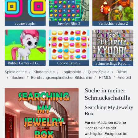
Square Stapler
Verfluchter Schatz 2
Juwelen Blitz 3
Bubble Gemes - 3 Gewinnt
Cookie Crush 2
Schmetterlings Kyodai HD
Spiele online
Kinderspiele
Logikspiele
Quest-Spiele
Rätsel
Suchen
Berührungsempfindlicher Bildschirm
HTML5
Android
Suche in meiner
Schmuckschatulle
Searching My Jewelry
Box
Für ein Mädchen ist eine
Hochzeit eines der
wichtigsten Ereignisse im