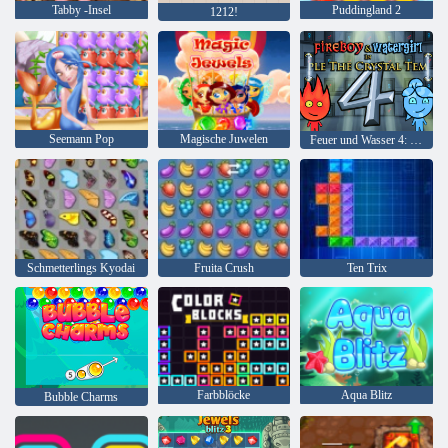
Tabby -Insel
Puddingland 2
1212!
Seemann Pop
Magische Juwelen
Feuer und Wasser 4: Kristalltempel
Schmetterlings Kyodai
Fruita Crush
Ten Trix
Farbblöcke
Aqua Blitz
Bubble Charms