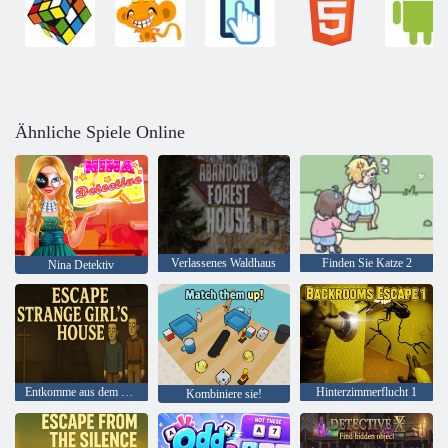
Ähnliche Spiele Online
Verlassenes Waldhaus
Finden Sie Katze 2
Nina Detektiv
Entkomme aus dem Haus eines seltsamen Mädchens
Hinterzimmerflucht 1
Kombiniere sie!