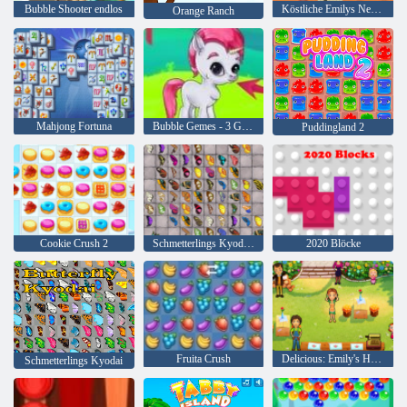
Bubble Shooter endlos
Köstliche Emilys New Beginning
Orange Ranch
Mahjong Fortuna
Bubble Gemes - 3 Gewinnt
Puddingland 2
Cookie Crush 2
Schmetterlings Kyodai HD
2020 Blöcke
Fruita Crush
Delicious: Emily's Home, Sweet Home
Schmetterlings Kyodai