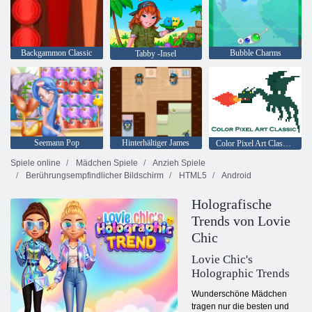
Backgammon Classic
Bubble Charms
Tabby -Insel
Seemann Pop
Hinterhältiger James
Color Pixel Art Classic Classic
Spiele online
Mädchen Spiele
Anzieh Spiele
Berührungsempfindlicher Bildschirm
HTML5
Android
Holografische
Trends von Lovie
Chic
Lovie Chic's
Holographic Trends
Wunderschöne Mädchen
tragen nur die besten und