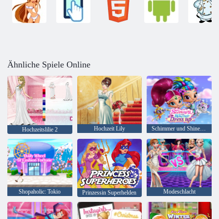
Ähnliche Spiele Online
Hochzeit Lily
Schimmer und Shine Dress up
Hochzeitslilie 2
Shopaholic: Tokio
Modeschlacht
Prinzessin Superhelden