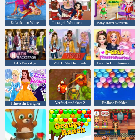
Eislaufen im Winter
Instagirls Weihnachtskleid
Baby Hazel Wintermode
BTS Backstage
VSCO Mädchenmode
E-Girls-Transformation
Verfluchter Schatz 2
Endlose Bubbles
Prinzessin Designer