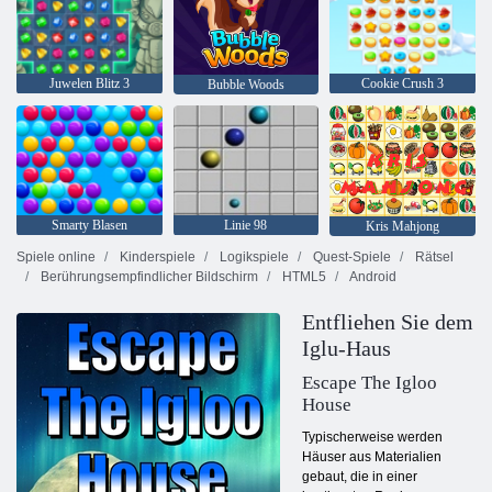
Juwelen Blitz 3
Cookie Crush 3
Bubble Woods
Smarty Blasen
Linie 98
Kris Mahjong
Spiele online
Kinderspiele
Logikspiele
Quest-Spiele
Rätsel
Berührungsempfindlicher Bildschirm
HTML5
Android
Entfliehen Sie dem
Iglu-Haus
Escape The Igloo
House
Typischerweise werden
Häuser aus Materialien
gebaut, die in einer