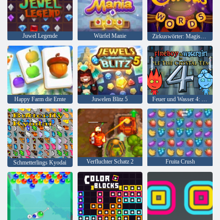
Juwel Legende
Würfel Manie
Zirkuswörter: Magisches Puzzle
Happy Farm die Ernte
Juwelen Blitz 5
Feuer und Wasser 4: Kristalltempel
Verfluchter Schatz 2
Fruita Crush
Schmetterlings Kyodai