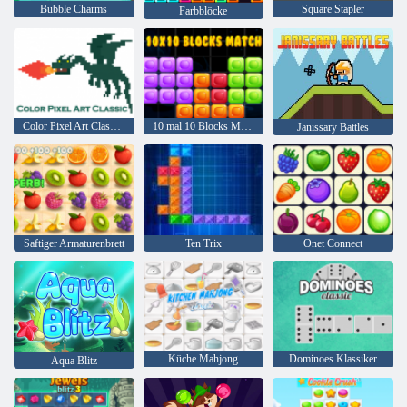
Bubble Charms
Square Stapler
Farbblöcke
Color Pixel Art Classic Classic
10 mal 10 Blocks Match
Janissary Battles
Saftiger Armaturenbrett
Ten Trix
Onet Connect
Küche Mahjong
Dominoes Klassiker
Aqua Blitz