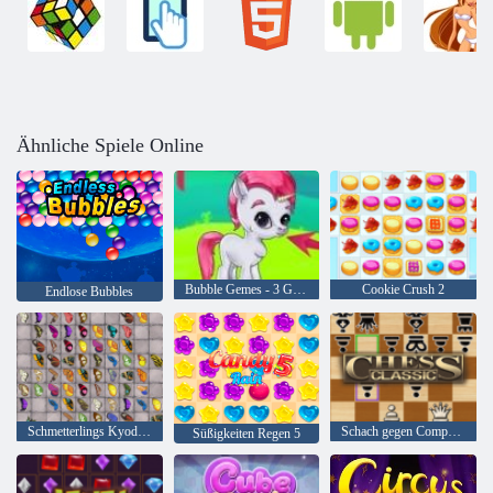
Ähnliche Spiele Online
Bubble Gemes - 3 Gewinnt
Cookie Crush 2
Endlose Bubbles
Schmetterlings Kyodai HD
Schach gegen Computer
Süßigkeiten Regen 5