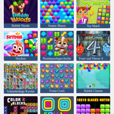
Bubble Woods
Smarty Blasen
Toy Match
Skydom
Hundepuzzlegeschichte
Feuer und Wasser 4: Kristalltempel
Fruita Crush
Bubble Charms
Schmetterlings Kyodai