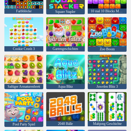
Farbblöcke
10 mal 10 Blocks Match
Square Stapler
Cookie Crush 3
Gartengeschichten
Zoo Boom
Saftiger Armaturenbrett
Aqua Blitz
Juwelen Blitz 3
2048 Bälle
Mahjong Geschichte
Pool Party Spiel