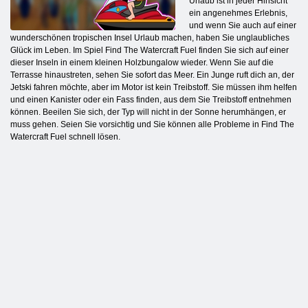
Urlaub ist in jeder Hinsicht
ein angenehmes Erlebnis,
und wenn Sie auch auf einer
wunderschönen tropischen Insel Urlaub machen, haben Sie unglaubliches
Glück im Leben. Im Spiel Find The Watercraft Fuel finden Sie sich auf einer
dieser Inseln in einem kleinen Holzbungalow wieder. Wenn Sie auf die
Terrasse hinaustreten, sehen Sie sofort das Meer. Ein Junge ruft dich an, der
Jetski fahren möchte, aber im Motor ist kein Treibstoff. Sie müssen ihm helfen
und einen Kanister oder ein Fass finden, aus dem Sie Treibstoff entnehmen
können. Beeilen Sie sich, der Typ will nicht in der Sonne herumhängen, er
muss gehen. Seien Sie vorsichtig und Sie können alle Probleme in Find The
Watercraft Fuel schnell lösen.