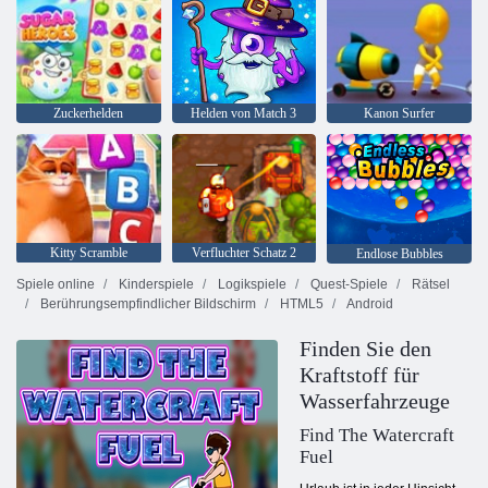
Zuckerhelden
Helden von Match 3
Kanon Surfer
Kitty Scramble
Verfluchter Schatz 2
Endlose Bubbles
Spiele online
Kinderspiele
Logikspiele
Quest-Spiele
Rätsel
Berührungsempfindlicher Bildschirm
HTML5
Android
Finden Sie den
Kraftstoff für
Wasserfahrzeuge
Find The Watercraft
Fuel