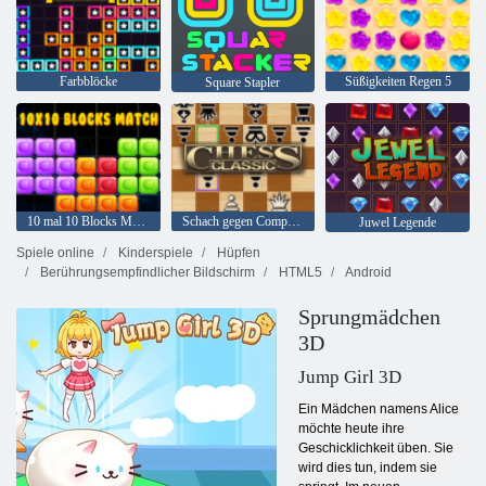
Farbblöcke
Süßigkeiten Regen 5
Square Stapler
10 mal 10 Blocks Match
Schach gegen Computer
Juwel Legende
Spiele online
Kinderspiele
Hüpfen
Berührungsempfindlicher Bildschirm
HTML5
Android
Sprungmädchen
3D
Jump Girl 3D
Ein Mädchen namens Alice
möchte heute ihre
Geschicklichkeit üben. Sie
wird dies tun, indem sie