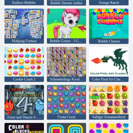
Endlose Bubbles
Orange Ranch
Bubble Shooter endlos
Mahjong Fortuna
Bubble Gemes - 3 Gewinnt
Bubble Charms
Cookie Crush 2
Schmetterlings Kyodai HD
Color Pixel Art Classic Classic
Fruita Crush
Saftiger Armaturenbrett
Feuer und Wasser 4: Kristalltempel