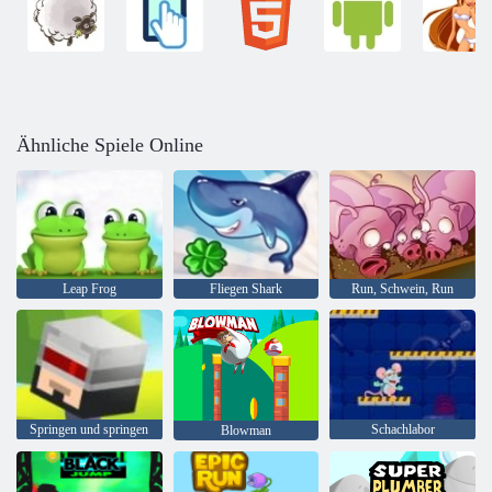
Ähnliche Spiele Online
Leap Frog
Fliegen Shark
Run, Schwein, Run
Springen und springen
Schachlabor
Blowman