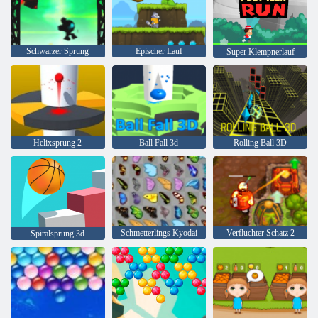
Schwarzer Sprung
Epischer Lauf
Super Klempnerlauf
Helixsprung 2
Ball Fall 3d
Rolling Ball 3D
Schmetterlings Kyodai
Verfluchter Schatz 2
Spiralsprung 3d