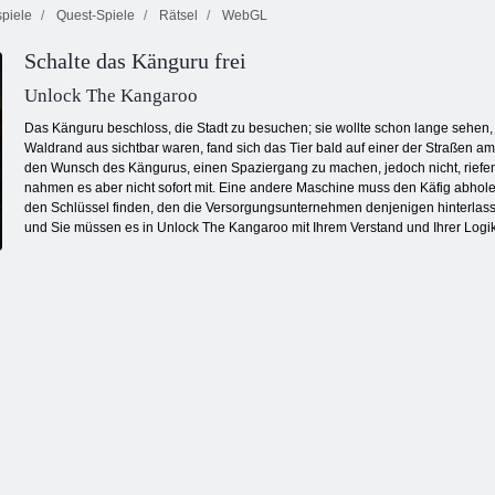
piele
Quest-Spiele
Rätsel
WebGL
Schalte das Känguru frei
Schmetterlings
Cookie Crush 2
Kyodai HD
2020 Blöcke
Unlock The Kangaroo
Das Känguru beschloss, die Stadt zu besuchen; sie wollte schon lange sehen,
Waldrand aus sichtbar waren, fand sich das Tier bald auf einer der Straßen a
den Wunsch des Kängurus, einen Spaziergang zu machen, jedoch nicht, riefen 
nahmen es aber nicht sofort mit. Eine andere Maschine muss den Käfig abhole
den Schlüssel finden, den die Versorgungsunternehmen denjenigen hinterlas
und Sie müssen es in Unlock The Kangaroo mit Ihrem Verstand und Ihrer Logik