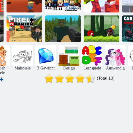
Kogama: 4
Kogama:
Kogama:
Krieg
Parkour 27
Weihnachtsparkour
Ball Hero
Adventure:
Pixel -Krieger
Pixelüberleben
Roter Schlagball
Aut
ieh
Malspiele
3 Gewinnt
Design
Lernspiele
Auswendig
ele
(Total 10)