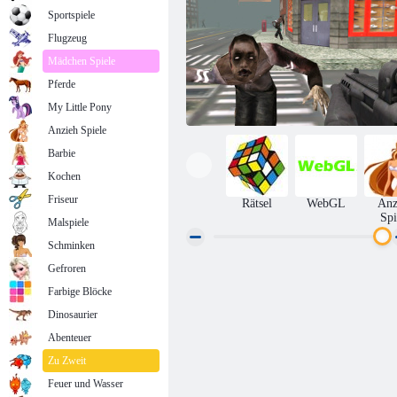
Sportspiele
Flugzeug
Mädchen Spiele
Pferde
My Little Pony
Anzieh Spiele
Barbie
Kochen
Friseur
Rätsel
WebGL
Anz
Spi
Malspiele
Schminken
Gefroren
Maskierte Kräfte: Zombie-Überleben
Farbige Blöcke
Dinosaurier
Abenteuer
Zu Zweit
Feuer und Wasser