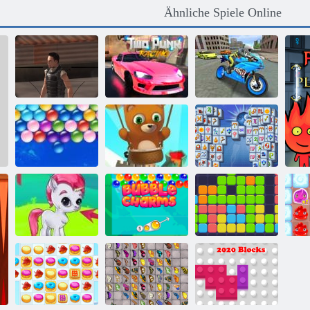
Ähnliche Spiele Online
Zwei Punk-
Sportfahrradsimulator
Scharfschützenangriff
Rennen
Drift 3d
Bubble Shooter
Mahjong
Endlose Bubbles
endlos
Fortuna
Bubble Gemes -
3 Gewinnt
Bubble Charms
11x11
P