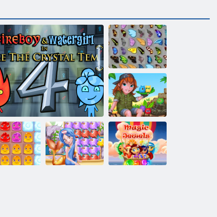
Schmetterlings
Kyodai
Tabby -Insel
Magische
uddingland 2
Feuer und Wasser 4: Kristalltempel
Seemann Pop
Juwelen