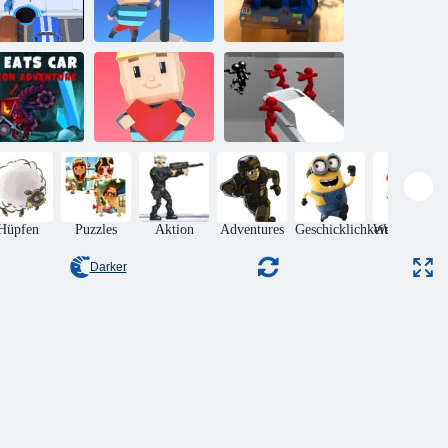
Kogama: Erreich
Loch. io
die Flagge
Rallye Punkt 6
Kampfsimulator:
Kogama:
Counter
o isst Auto 5
Herzland
Stickman
Hüpfen
Puzzles
Aktion
Adventures
Geschicklichkeit
Weihnachten
Darker