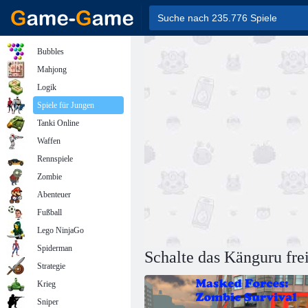
Bubbles
Mahjong
Logik
Spiele für Jungen
Tanki Online
Waffen
Rennspiele
Zombie
Abenteuer
Fußball
Lego NinjaGo
Spiderman
Schalte das Känguru fre
Strategie
Krieg
Sniper