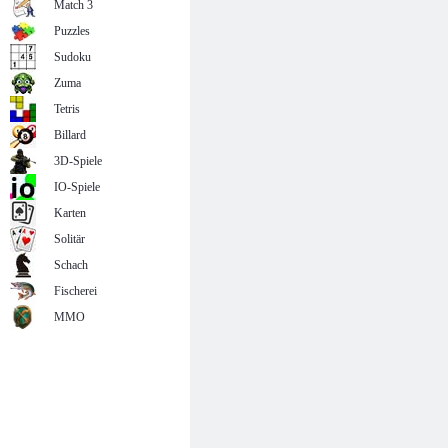
Match 3
Puzzles
Sudoku
Zuma
Tetris
Billard
3D-Spiele
IO-Spiele
Karten
Solitär
Schach
Fischerei
MMO