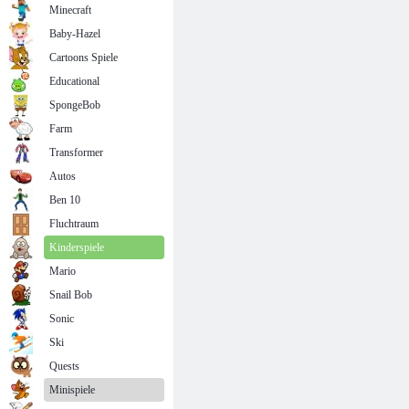
Minecraft
Baby-Hazel
Cartoons Spiele
Educational
SpongeBob
Farm
Transformer
Autos
Ben 10
Fluchtraum
Kinderspiele
Mario
Snail Bob
Sonic
Ski
Quests
Minispiele