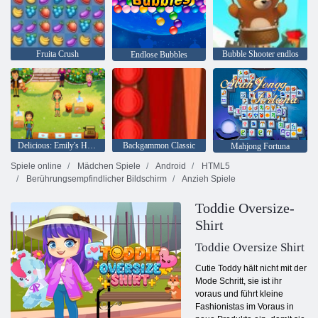
Fruita Crush
Bubble Shooter endlos
Endlose Bubbles
Delicious: Emily's Home, Sweet Home
Backgammon Classic
Mahjong Fortuna
Spiele online
Mädchen Spiele
Android
HTML5
Berührungsempfindlicher Bildschirm
Anzieh Spiele
Toddie Oversize-
Shirt
Toddie Oversize Shirt
Cutie Toddy hält nicht mit der
Mode Schritt, sie ist ihr
voraus und führt kleine
Fashionistas im Voraus in