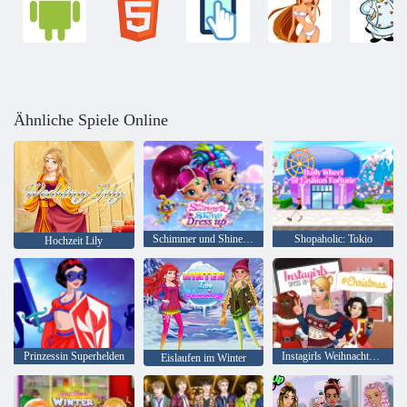
Ähnliche Spiele Online
Schimmer und Shine Dress up
Shopaholic: Tokio
Hochzeit Lily
Prinzessin Superhelden
Instagirls Weihnachtskleid
Eislaufen im Winter