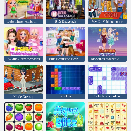
Baby Hazel Wintermode
BTS Backstage
VSCO Mädchenmode
E-Girls-Transformation
Ellie Boyfriend Bedrohung
Blondinen machen es besser
Ten Trix
Schiffe Versenken
Mode Dressup