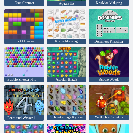
Onet Connect
KrisMas Mahjong
Aqua Blitz
11x11 Blöcke
Küche Mahjong
Dominoes Klassiker
Bubble Shooter HTML5
Juwelen Blitz 3
Bubble Woods
Schmetterlings Kyodai
Verfluchter Schatz 2
Feuer und Wasser 4: Kristalltempel