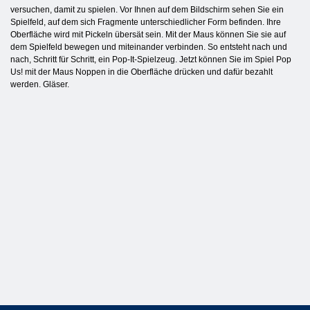
versuchen, damit zu spielen. Vor Ihnen auf dem Bildschirm sehen Sie ein
Spielfeld, auf dem sich Fragmente unterschiedlicher Form befinden. Ihre
Oberfläche wird mit Pickeln übersät sein. Mit der Maus können Sie sie auf
dem Spielfeld bewegen und miteinander verbinden. So entsteht nach und
nach, Schritt für Schritt, ein Pop-It-Spielzeug. Jetzt können Sie im Spiel Pop
Us! mit der Maus Noppen in die Oberfläche drücken und dafür bezahlt
werden. Gläser.