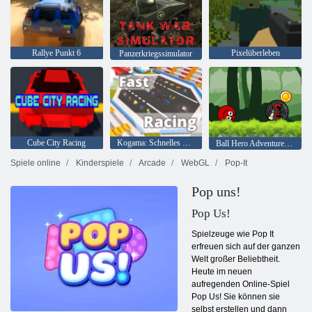
Rallye Punkt 6
Pixelüberleben
Panzerkriegssimulator
Cube City Racing
Kogama: Schnelles Rennen
Ball Hero Adventure: Roter Schlagball
Spiele online
Kinderspiele
Arcade
WebGL
Pop-It
Pop uns!
Pop Us!
Spielzeuge wie Pop It
erfreuen sich auf der ganzen
Welt großer Beliebtheit.
Heute im neuen
aufregenden Online-Spiel
Pop Us! Sie können sie
selbst erstellen und dann