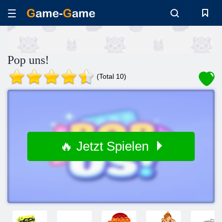
Pop uns!
(Total 10)
🔥 Jetzt Spielen