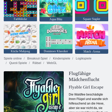
Farbblöcke
Square Stapler
Aqua Blitz
Küche Mahjong
Dominoes Klassiker
Match -Arena
Spiele online
Breakout-Spiel
Kinderspiele
Logikspiele
Quest-Spiele
Rätsel
WebGL
Flugfähige
Mädchenflucht
Flyable Girl Escape
Die Waldfee beschädigte
ihren Flügel und wandte sich
hilfesuchend an die Hexe,
aber sie war nicht da, sie