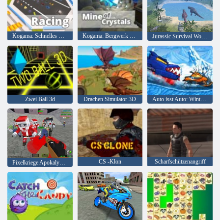
Kogama: Schnelles Rennen
Kogama: Bergwerk der Kristalle
Jurassic Survival World der Dinosaurier
Zwei Ball 3d
Drachen Simulator 3D
Auto isst Auto: Winterabenteuer
CS -Klon
Scharfschützenangriff
Pixelkriege Apokalypse Zombie