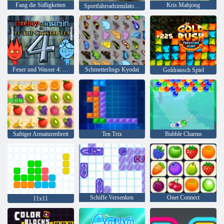
Fang die Süßigkeiten
Kris Mahjong
Sportfahrradsimulator Drift 3d
Feuer und Wasser 4: Kristalltempel
Schmetterlings Kyodai
Goldrausch Spiel
Saftiger Armaturenbrett
Ten Trix
Bubble Charms
Schiffe Versenken
Onet Connect
11x11