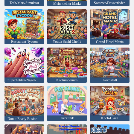
Tech-Mart-Simulator
Sommer-Dessertladen
Mein kleiner Markt
Restaurant-Tycoon
Youda Sushi Chef 2
Grand Hotel Mania
Superhelden-Nägel-Makeover
Kochimperium
Kochstadt
Tierklinik
Koch-Clash
Donut Ready Business Tycoon-Spiel