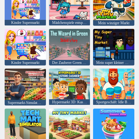
Kinder Supermarkt
Mädchenspiele entsperrt: Mini-Spaß
Mein winziger Markt
Kinder Supermarkt
Der Zauberer Green Skibidis Fury
Mein super kleiner Markt
Hypermarkt 3D: Kassierer im Geschäft
Sportgeschäft: Idle Business Tycoon
Supermarkt-Simulator Dream Store