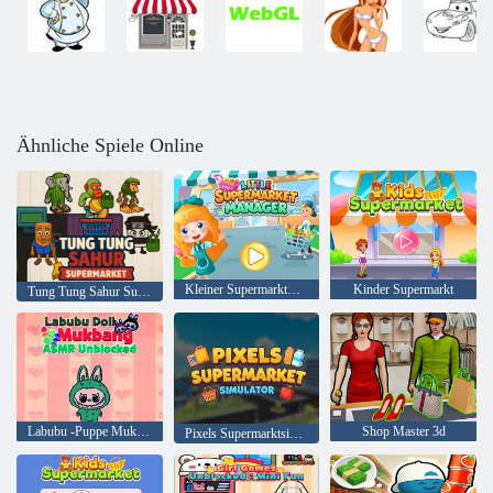
Ähnliche Spiele Online
Kleiner Supermarktmanager
Kinder Supermarkt
Tung Tung Sahur Supermarkt
Labubu -Puppe Mukbang ASMR entsperrt
Shop Master 3d
Pixels Supermarktsimulator