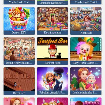
Youda Sushi Chef
Youda Sushi Chef 2
Limonadenverkäufer-Simulator
Dessert-DIY
Kochimperium
Kochstadt
Donut Ready Business Tycoon-Spiel
Bar Fast Food
Baby-Hazel: Jahres Tag in der Schule
Fabulous Angela's Fashion Fieber
Leidenschaftliche Emily's New Beginning Christmas Edition
Bierrausch