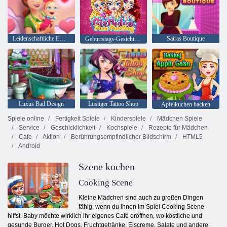
Leidenschaftliche Emily's New Beginning Valentine's Edition
Sairas Boutique
Geburtstags-Gesichts-Malerei
Luxus Bad Design
Lustiger Tattoo Shop
Apfelkuchen backen
Spiele online
Fertigkeit Spiele
Kinderspiele
Mädchen Spiele
Service
Geschicklichkeit
Kochspiele
Rezepte für Mädchen
Cafe
Aktion
Berührungsempfindlicher Bildschirm
HTML5
Android
Szene kochen
Cooking Scene
Kleine Mädchen sind auch zu großen Dingen
fähig, wenn du ihnen im Spiel Cooking Scene
hilfst. Baby möchte wirklich ihr eigenes Café eröffnen, wo köstliche und
gesunde Burger, Hot Dogs, Fruchtgetränke, Eiscreme, Salate und andere