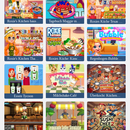
Roxie's Kitchen hausgemachtes Naan
Tagebuch Maggie macht Pfannkuchen
Roxies Küche Texas Hotdog
Roxie's Kitchen Thanksgiving-Cupcake
Roxies Küche: Kimchi Jjigae
Regenbogen-Bubble-Milchteebereiter
Milchshake-Café
Überkocht: Küchenwahnsinn
Essen Tycoon