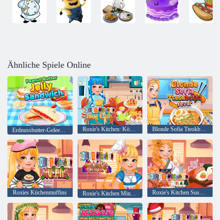
Ähnliche Spiele Online
Roxie's Kitchen: Königskrabbe
Blonde Sofia Tteokbokki-Fieber
Erdnussbutter-Gelee-Sandwich
Roxies Küchenmuffins
Roxie's Kitchen Sushi-Rolle
Roxie's Kitchen Mini-Tarte