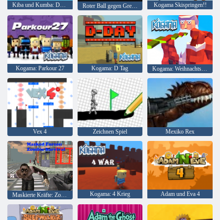
Kiba und Kumba: Dschungellauf
Kogama Skispringen!!
Roter Ball gegen Green King
Kogama: Parkour 27
Kogama: D Tag
Kogama: Weihnachtsparkour
Vex 4
Zeichnen Spiel
Mexiko Rex
Kogama: 4 Krieg
Adam und Eva 4
Maskierte Kräfte: Zombie-Überleben