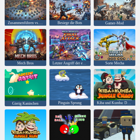
Zusammenführen vs. Maschinen
Besiege die Bots
Gamer-Mod
Mech Bros
Letzter Angriff der echten Roboter
Sorte Mecha
Pinguin Sprung
Kiba und Kumba: Dschungelchaos
Gierig Kaninchen