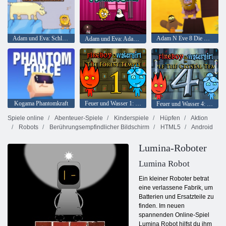
Adam und Eva: Schlafwandler
Adam N Eve 8 Die Liebesquest
Adam und Eva: Adam der Geist
Kogama Phantomkraft
Feuer und Wasser 1: Waldtempel
Feuer und Wasser 4: Kristalltempel
Spiele online
Abenteuer-Spiele
Kinderspiele
Hüpfen
Aktion
Robots
Berührungsempfindlicher Bildschirm
HTML5
Android
Lumina-Roboter
Lumina Robot
Ein kleiner Roboter betrat
eine verlassene Fabrik, um
Batterien und Ersatzteile zu
finden. Im neuen
spannenden Online-Spiel
Lumina Robot hilfst du ihm