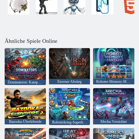
Ähnliche Spiele Online
Eiserner Abstieg
Roboter-Memory-Match
Dominatoren: Kampf gegen Dinosaurier
Bazooka-Überlebende
Mecha-Vernichter
Roboterkrieg-Superheldenkampf