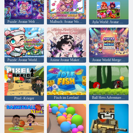
Puzzle: Avatar-Welt Galxe
Malbuch: Avatar World Rose Pyjamas
Ayla World: Avatar City
Puzzle: Avatar World Sports Stories
Anime Avatar Maker: Anime-Puppe
Avatar World Merge: Der Weg zur Bühne!
Fisch im Leerlauf
Ball Hero Adventure: Roter Schlagball
Pixel -Krieger