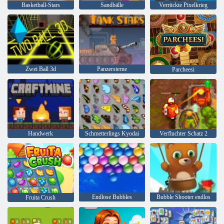
Basketball-Stars
Sandbälle
Verrückte Pixelkrieg
Zwei Ball 3d
Panzersterne
Parcheesi
Handwerk
Schmetterlings Kyodai
Verfluchter Schatz 2
Endlose Bubbles
Bubble Shooter endlos
Fruita Crush