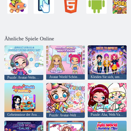
Ähnliche Spiele Online
Avatar World Schönheitssalon
Kleiden Sie sich, um zu beeindrucken: Mode-Avatar
Puzzle: Avatar-Weltschneetag
Geheimnisse der Avatar-Welt
Puzzle: Aha, Welt-Valentinstag
Puzzle: Avatar-Welt Alles Gute zum Geburtstag