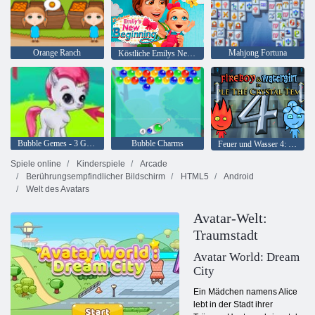
Orange Ranch
Mahjong Fortuna
Köstliche Emilys New Beginning
Bubble Gemes - 3 Gewinnt
Bubble Charms
Feuer und Wasser 4: Kristalltempel
Spiele online
Kinderspiele
Arcade
Berührungsempfindlicher Bildschirm
HTML5
Android
Welt des Avatars
Avatar-Welt:
Traumstadt
Avatar World: Dream
City
Ein Mädchen namens Alice
lebt in der Stadt ihrer