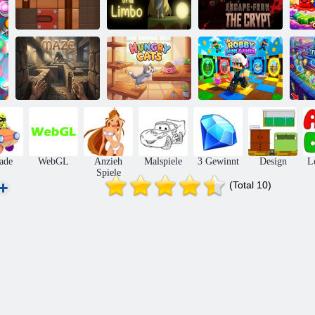
Rollen Sie den
Die Tiefe der
Flucht aus der
Ball 2 online
Schwebe
Krypta
zu
Hungrige
Robby-
Labyrinth
Katzen
Minispiele
Ges
ade
WebGL
Anzieh
Malspiele
3 Gewinnt
Design
L
Spiele
(Total 10)