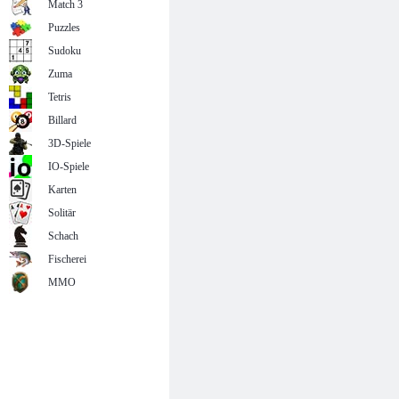
Match 3
Puzzles
Sudoku
Zuma
Tetris
Billard
3D-Spiele
IO-Spiele
Karten
Solitär
Schach
Fischerei
MMO