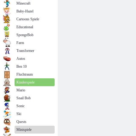
Minecraft
Baby-Hazel
Cartoons Spiele
Educational
SpongeBob
Farm
Transformer
Autos
Ben 10
Fluchtraum
Kinderspiele
Mario
Snail Bob
Sonic
Ski
Quests
Minispiele