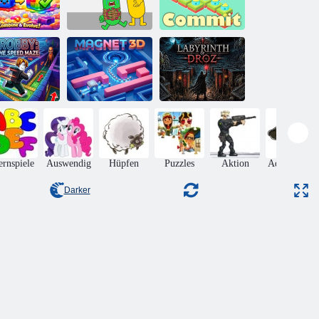
Geleewürfel
Flucht aus dem
sammenfügen
Haustierlabyrinth
Begehen
Robby: Das
Labyrinth von
chwindigkeitslabyrinth
Magnet 3D
Droz
ernspiele
Auswendig
Hüpfen
Puzzles
Aktion
Adventures
Darker