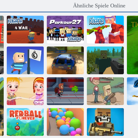
Ähnliche Spiele Online
Kogama: 4
Kogama:
Kogama:
Krieg
Parkour 27
Weihnachtsparkour
Kogama: Erreich
die Flagge
Rallye Punkt 6
Pixelüberleben
Baby Hazel
Hinterhof-
Beach Party
Jetpack Meister
Helden
K