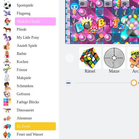
Sportspiele
Flugzeug
Mädchen Spiele
Pferde
My Little Pony
Anzieh Spiele
Barbie
Kochen
Friseur
Rätsel
Matze
Arc
Malspiele
Schminken
Gefroren
Bombe drauf 2
Farbige Blöcke
Dinosaurier
Abenteuer
Zu Zweit
Feuer und Wasser