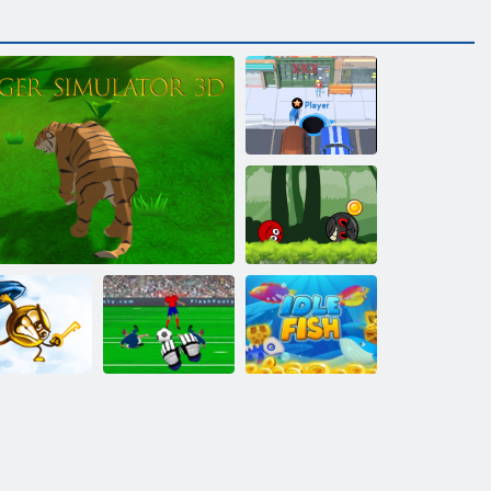
Loch. io
Ball Hero
Adventure:
Roter Schlagball
Fisch im
ey & Shield
Tiger Simulator 3d
Torhüter Champ
Leerlauf