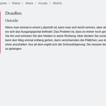
piele
Rätsel
Matze
Arcade
WebGL
Draußen
Roter Ball für
Verrückte
immer
Sandbälle
Pixelkrieg
Outside
Wenn man einmal in einem Labyrinth ist, kann man sich leicht verirren, aber de
wo sich das Ausgangsportal befindet. Das Problem ist, dass es immer noch ges
Sie ihn und schicken Sie den Helden in seine Richtung. Aber denken Sie zunäc
kann den Weg einmal entlang gehen, dann verschwinden die Plättchen, aus den
ohne anzuhalten. Aus all dem ergibt sich die Schlussfolgerung: Sie müssen de
zu gelangen.