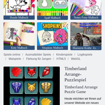
Hunde-Malbuch
Nettes Pony-Malbuch
Spaß Malbuch
Kitty Malbuch
Shopkins Malbuch
Maskierte Kräfte: Zombie-Überleben
Spiele online
Ausmalbilder Spiele
Kinderspiele
Logikspiele
Malspiele
Färbung für Jungen
HTML5
WebGL
Timberland
Arrange-
Puzzlespiel
Timberland Arrange
Puzzle Game
Heute möchten wir Ihnen auf
unserer Website ein neues