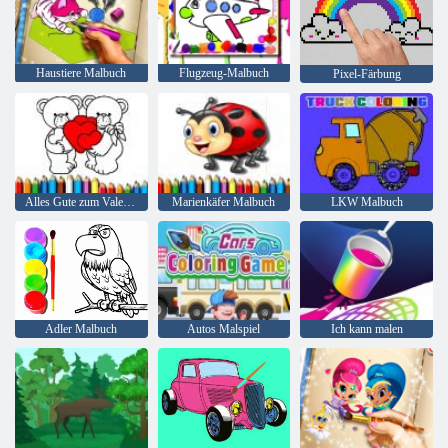
Haustiere Malbuch
Flugzeug-Malbuch
Pixel-Färbung
Alles Gute zum Valentinstag Färbung
Marienkäfer Malbuch
LKW Malbuch
Adler Malbuch
Autos Malspiel
Ich kann malen