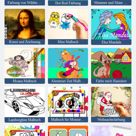
Färbung von Wildtieren
Shimmer und Shine Malbuch
Hot Rod Färbung
Kunst und Zeichnung
Mini Malbuch
Elsa Mandala
Moana Malbuch
Abenteuer Zeit Malbuch
Färbe mich Haustiere
Malbuch für Monster Truck
Weihnachtsfärbung
Lamborghini Malbuch