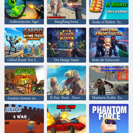
Außerirdischer Jäger
BangBangArena
Snake of Bullets: Sammeln und schießen!
GMod Bomb Test Sandbox
Der blutige Stand
Rette die Schwester deines Freundes
D-Day: Rush - Tower Defense
Maskierte Kräfte: Zombie-Überleben
Zombies können nicht springen