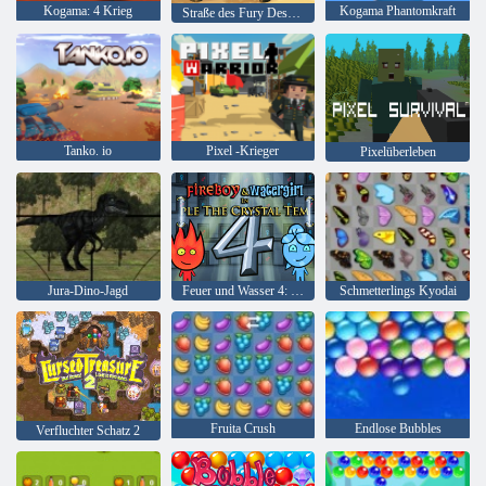
Kogama: 4 Krieg
Kogama Phantomkraft
Straße des Fury Desert Strike
Tanko. io
Pixel -Krieger
Pixelüberleben
Jura-Dino-Jagd
Feuer und Wasser 4: Kristalltempel
Schmetterlings Kyodai
Fruita Crush
Endlose Bubbles
Verfluchter Schatz 2