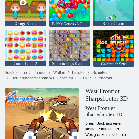
Orange Ranch
Bubble Charms
Bubble Gemes - 3 Gewinnt
Cookie Crush 2
Schmetterlings Kyodai HD
Goldrausch Spiel
Spiele online
Jungen
Waffen
Pistolen
Schießen
Berührungsempfindlicher Bildschirm
HTML5
Android
West Frontier
Sharpshooter 3D
West Frontier
Sharpshooter 3D
Sheriff Jack aus einer
kleinen Stadt an der
Westgrenze muss heute