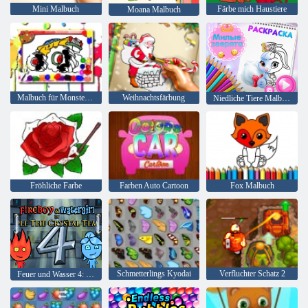
Mini Malbuch
Färbe mich Haustiere
Moana Malbuch
Malbuch für Monster Truck
Weihnachtsfärbung
Niedliche Tiere Malbuch
Fröhliche Farbe
Farben Auto Cartoon
Fox Malbuch
Schmetterlings Kyodai
Verfluchter Schatz 2
Feuer und Wasser 4: Kristalltempel