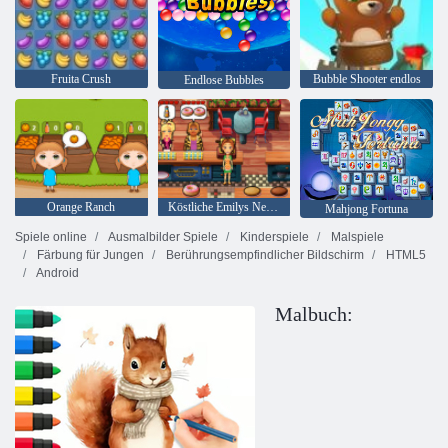
Fruita Crush
Bubble Shooter endlos
Endlose Bubbles
Orange Ranch
Köstliche Emilys New Beginning
Mahjong Fortuna
Spiele online
Ausmalbilder Spiele
Kinderspiele
Malspiele
Färbung für Jungen
Berührungsempfindlicher Bildschirm
HTML5
Android
Malbuch: