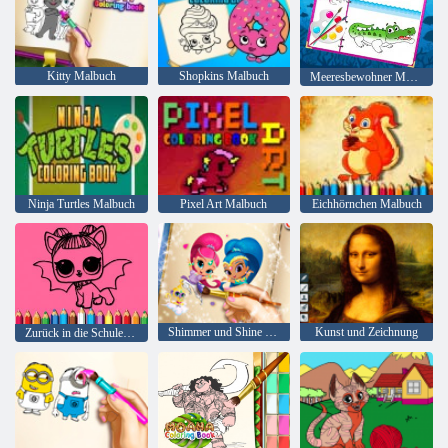
Kitty Malbuch
Shopkins Malbuch
Meeresbewohner Malbuch
Ninja Turtles Malbuch
Pixel Art Malbuch
Eichhörnchen Malbuch
Shimmer und Shine Malbuch
Kunst und Zeichnung
Zurück in die Schule: Lol Malbuch