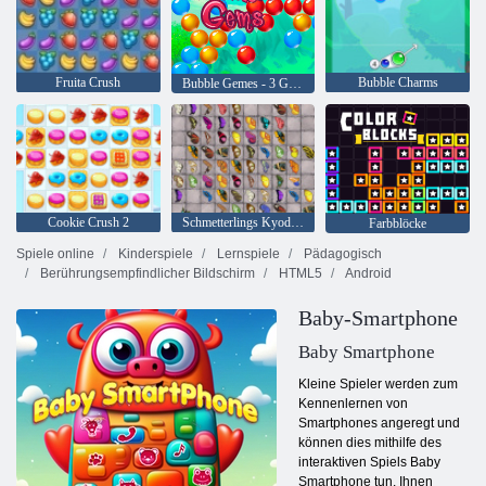
Fruita Crush
Bubble Charms
Bubble Gemes - 3 Gewinnt
Cookie Crush 2
Schmetterlings Kyodai HD
Farbblöcke
Spiele online
Kinderspiele
Lernspiele
Pädagogisch
Berührungsempfindlicher Bildschirm
HTML5
Android
Baby-Smartphone
Baby Smartphone
Kleine Spieler werden zum
Kennenlernen von
Smartphones angeregt und
können dies mithilfe des
interaktiven Spiels Baby
Smartphone tun. Ihnen