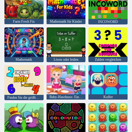
Farm Fresh Fix
Mathematik für Kinder
INCOWORD
Mathematik
Lösen oder leiden
Zahlen vergleichen
Baby-Haselnuss: Ein Tag im Kindergarten
Koffer
Finden Sie die größte und kleinste Zahl