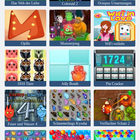
Das Web der Liebe
Octopus Umarmungen
Coloruid 2
Ojello
Monsterjong
WiFi verliebt
1010 Tiere
Jelly Bomb
Pin Cracker
Schmetterlings Kyodai
Verfluchter Schatz 2
Feuer und Wasser 4: Kristalltempel