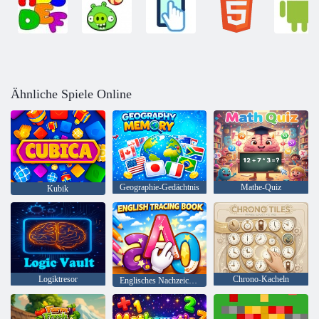
Ähnliche Spiele Online
Geographie-Gedächtnis
Mathe-Quiz
Kubik
Logiktresor
Chrono-Kacheln
Englisches Nachzeichnungsbuch