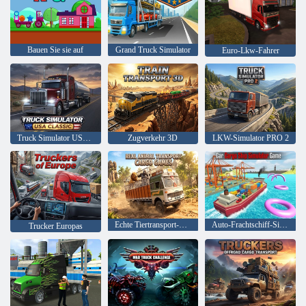
Bauen Sie sie auf
Grand Truck Simulator
Euro-Lkw-Fahrer
Truck Simulator USA: Klassiker
Zugverkehr 3D
LKW-Simulator PRO 2
Echte Tiertransport-Frachtspiele
Auto-Frachtschiff-Simulator-Spiel
Trucker Europas