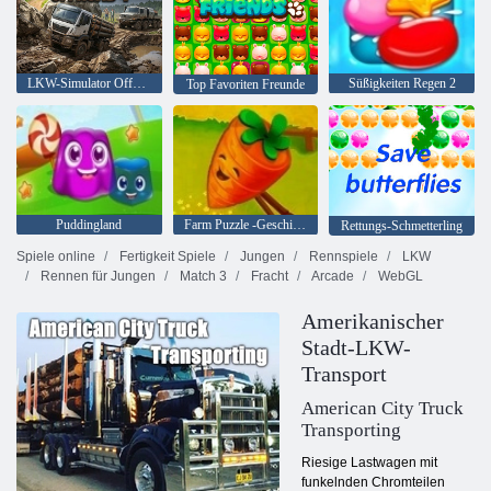
LKW-Simulator OffRoad 4
Süßigkeiten Regen 2
Top Favoriten Freunde
Puddingland
Farm Puzzle -Geschichte
Rettungs-Schmetterling
Spiele online
Fertigkeit Spiele
Jungen
Rennspiele
LKW
Rennen für Jungen
Match 3
Fracht
Arcade
WebGL
Amerikanischer
Stadt-LKW-
Transport
American City Truck
Transporting
Riesige Lastwagen mit
funkelnden Chromteilen