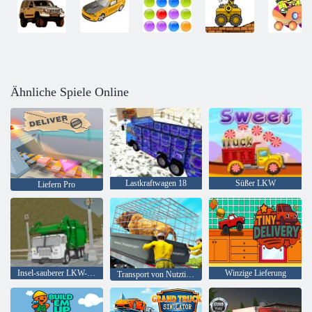
Ähnliche Spiele Online
Lastkraftwagen 18
Süßer LKW
Liefern Pro
Insel-sauberer LKW-Abfall Sim
Winzige Lieferung
Transport von Nutztieren