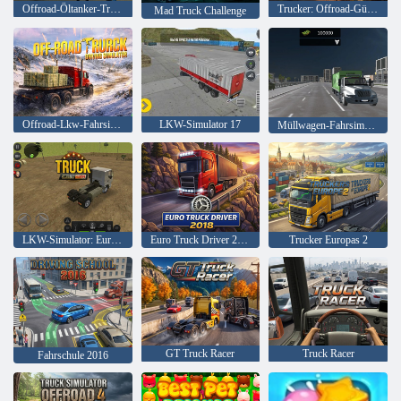
Offroad-Öltanker-Transporter-LKW-Simulator
Trucker: Offroad-Gütertransport
Mad Truck Challenge
Offroad-Lkw-Fahrsimulator
LKW-Simulator 17
Müllwagen-Fahrsimulator
LKW-Simulator: Europa
Euro Truck Driver 2018
Trucker Europas 2
GT Truck Racer
Truck Racer
Fahrschule 2016